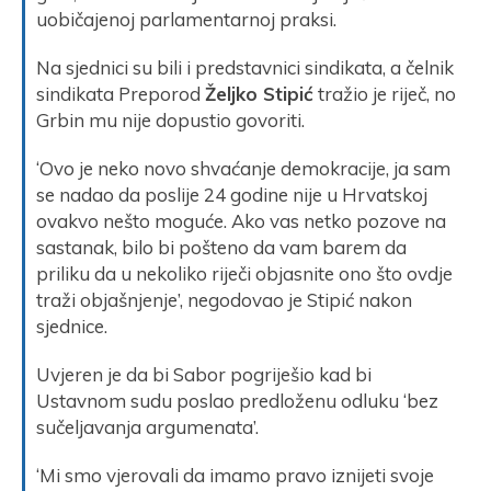
uobičajenoj parlamentarnoj praksi.
Na sjednici su bili i predstavnici sindikata, a čelnik
sindikata Preporod
Željko Stipić
tražio je riječ, no
Grbin mu nije dopustio govoriti.
‘Ovo je neko novo shvaćanje demokracije, ja sam
se nadao da poslije 24 godine nije u Hrvatskoj
ovakvo nešto moguće. Ako vas netko pozove na
sastanak, bilo bi pošteno da vam barem da
priliku da u nekoliko riječi objasnite ono što ovdje
traži objašnjenje’, negodovao je Stipić nakon
sjednice.
Uvjeren je da bi Sabor pogriješio kad bi
Ustavnom sudu poslao predloženu odluku ‘bez
sučeljavanja argumenata’.
‘Mi smo vjerovali da imamo pravo iznijeti svoje