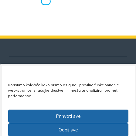
Nezavisni sindikat znanosti i visokog
Koristimo kolačiće kako bismo osigurali pravilno funkcioniranje
obrazovanja
web-stranice, značajke društvenih mreža te analizirali promet i
performanse.
Adresa:
Florijana Andrašeca 18A / VI kat
• 10 000
Zagreb •
Tel:
+385 1 4847 337
•
Email:
uprava@nsz.hr
•
Facebook:
NSZVO
Prihvati sve
Odbij sve