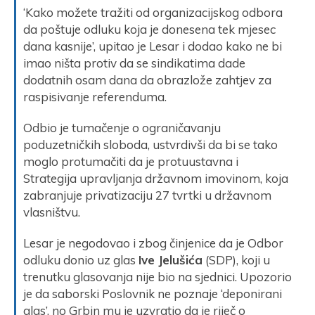
‘Kako možete tražiti od organizacijskog odbora
da poštuje odluku koja je donesena tek mjesec
dana kasnije’, upitao je Lesar i dodao kako ne bi
imao ništa protiv da se sindikatima dade
dodatnih osam dana da obrazlože zahtjev za
raspisivanje referenduma.
Odbio je tumačenje o ograničavanju
poduzetničkih sloboda, ustvrdivši da bi se tako
moglo protumačiti da je protuustavna i
Strategija upravljanja državnom imovinom, koja
zabranjuje privatizaciju 27 tvrtki u državnom
vlasništvu.
Lesar je negodovao i zbog činjenice da je Odbor
odluku donio uz glas
Ive Jelušića
(SDP), koji u
trenutku glasovanja nije bio na sjednici. Upozorio
je da saborski Poslovnik ne poznaje ‘deponirani
glas’, no Grbin mu je uzvratio da je riječ o