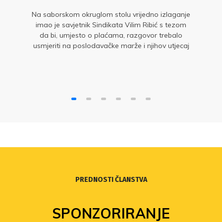
Na saborskom okruglom stolu vrijedno izlaganje
imao je savjetnik Sindikata Vilim Ribić s tezom
da bi, umjesto o plaćama, razgovor trebalo
usmjeriti na poslodavačke marže i njihov utjecaj
na kretanje cijena
PREDNOSTI ČLANSTVA
SPONZORIRANJE