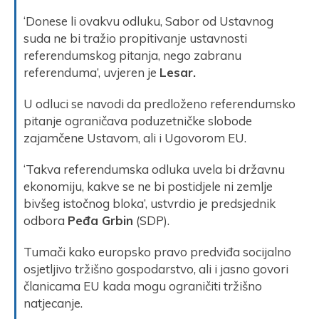
‘Donese li ovakvu odluku, Sabor od Ustavnog
suda ne bi tražio propitivanje ustavnosti
referendumskog pitanja, nego zabranu
referenduma’, uvjeren je
Lesar.
U odluci se navodi da predloženo referendumsko
pitanje ograničava poduzetničke slobode
zajamčene Ustavom, ali i Ugovorom EU.
‘Takva referendumska odluka uvela bi državnu
ekonomiju, kakve se ne bi postidjele ni zemlje
bivšeg istočnog bloka’, ustvrdio je predsjednik
odbora
Peđa Grbin
(SDP).
Tumači kako europsko pravo predviđa socijalno
osjetljivo tržišno gospodarstvo, ali i jasno govori
članicama EU kada mogu ograničiti tržišno
natjecanje.