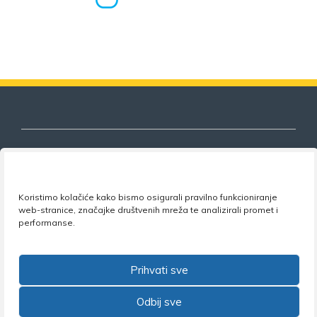
Nezavisni sindikat znanosti i visokog
Koristimo kolačiće kako bismo osigurali pravilno funkcioniranje
obrazovanja
web-stranice, značajke društvenih mreža te analizirali promet i
performanse.
Adresa:
Florijana Andrašeca 18A / VI kat
• 10 000
Zagreb •
Tel:
+385 1 4847 337
•
Email:
uprava@nsz.hr
•
Facebook:
NSZVO
Prihvati sve
Odbij sve