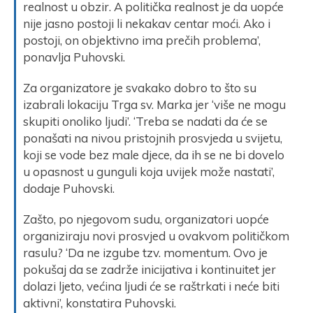
realnost u obzir. A politička realnost je da uopće
nije jasno postoji li nekakav centar moći. Ako i
postoji, on objektivno ima prečih problema’,
ponavlja Puhovski.
Za organizatore je svakako dobro to što su
izabrali lokaciju Trga sv. Marka jer ‘više ne mogu
skupiti onoliko ljudi’. ‘Treba se nadati da će se
ponašati na nivou pristojnih prosvjeda u svijetu,
koji se vode bez male djece, da ih se ne bi dovelo
u opasnost u gunguli koja uvijek može nastati’,
dodaje Puhovski.
Zašto, po njegovom sudu, organizatori uopće
organiziraju novi prosvjed u ovakvom političkom
rasulu? ‘Da ne izgube tzv. momentum. Ovo je
pokušaj da se zadrže inicijativa i kontinuitet jer
dolazi ljeto, većina ljudi će se raštrkati i neće biti
aktivni’, konstatira Puhovski.