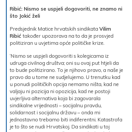
Ribić: Nismo se uspjeli dogovoriti, ne znamo ni
što Jokić želi
Predsjednik Matice hrvatskih sindikata
Vilim
Ribić
također upozorava na to da je prosvjed
politiziran u uvjetima opće političke krize.
‘Nismo se uspjeli dogovoriti s kolegicama iz
udruga civilnog društva; oni su ovaj put htjeli da
to bude politizirano. To je njihovo pravo, a naše je
pravo da u tome ne sudjelujemo. U trenutku kad
u ponudi političkih opcija nemamo ništa, kad ne
valjaju ni pozicija ni opozicija, kad ne postoji
uvjerljiva alternativa koja bi zagovarala
sindikalne vrijednosti – socijalnu pravdu,
solidarnost i socijalnu državu – onda mi
jednostavno trebamo biti indiferentni. Katastrofa
je to što se nudi Hrvatskoj. Da sindikati u toj