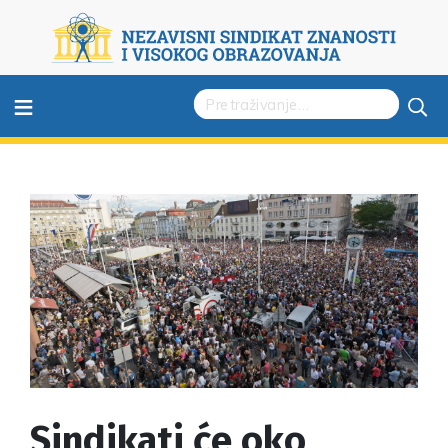
≡
Sindikati će oko