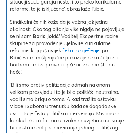
situaciji sada guraju nešto, i to preko kurikularne
reforme, to je isključeno’, obrazlaže Ribić.
Sindikalni čelnik kaže da je važna još jedna
okolnost: ‘Oko tog pitanja više nigdje ne pojavljuje
se ni sam
Boris Jokić
.’ Voditelj Ekspertne radne
skupine za provođenje Cjelovite kurikularne
reforme, koji još uvijek
čeka razrješenje
, po
Ribićevom mišljenju ‘ne pokazuje neku želju za
borbom i mi zapravo uopće ne znamo što on
hoće’.
‘Bili smo protiv politizacije odmah na onom
velikom prosvjedu i to je bilo politički neutralno,
vodili smo brigu o tome. A kad tražite ostavku
Vlade i Sabora u trenutku kada se događa sve
ovo – to je čista politička intervencija. Mislimo da
kurikularna reforma u ovakvim uvjetima ne smije
biti instrument promoviranja jednog političkog