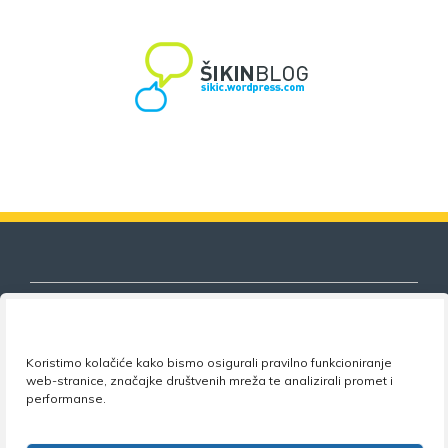
Koristimo kolačiće kako bismo osigurali pravilno funkcioniranje
Nezavisni sindikat znanosti i visokog
web-stranice, značajke društvenih mreža te analizirali promet i
obrazovanja
performanse.
Adresa:
Florijana Andrašeca 18A / VI kat
• 10 000