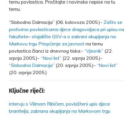
temu povlastica. Pročitajte i novinske napise na tu
temu.
“Slobodna Dalmacija” (06. kolovoza 2005.)-
Zašto se
protivimo povlasticama djece dragovoljaca pri upisu na
fakultete
–
stajalište GSV-a o zabrani okupljanja na
Markovu trgu
Priopćenje za javnost
na temu
povlastica članci iz dnevnog tiska:-
“Vjesnik”
(22.
srpnja 2005.)-
“Novi list”
(22. srpnja 2005.)-
“Slobodna Dalmacija”
(20. srpnja 2005.)-
“Novi list”
(20. srpnja 2005.)
Ključne riječi:
intervju s Vilimom Ribićem
,
povlašteni upis djece
branitelja
,
zabrana okupljanja na Markovom trgu