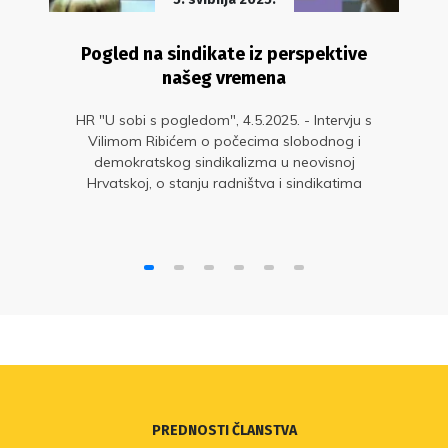
Pogled na sindikate iz perspektive
našeg vremena
HR "U sobi s pogledom", 4.5.2025. - Intervju s
Vilimom Ribićem o počecima slobodnog i
demokratskog sindikalizma u neovisnoj
Hrvatskoj, o stanju radništva i sindikatima
danas te o budućnosti radnih i sindikalnih prava
u svijetu novih tehnologija
PREDNOSTI ČLANSTVA