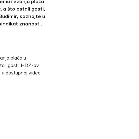
temu rezanja plaća
a što ostali gosti,
Budimir, saznajte u
sindikat znanosti.
anja plaća u
tali gosti, HDZ-ov
e u dostupnoj video