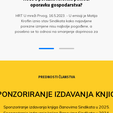
oporavku gospodarstva?
HRT U mreži Prvog, 16.5.2023. - U emisiji je Matija
Kroflin iznio stav Sindikata kako najavljene
porezne izmjene nisu najbolje pogođene, a
posebno se to odnosi na smanjenje doprinosa za
mirovinsko osiguranje kojim se zapravo
subvencionira niska cijena rada
PREDNOSTI ČLANSTVA
PONZORIRANJE IZDAVANJA KNJI
Sponzoriranje izdavanja knjiga članovima Sindikata u 2025.
Sponzoriranje izdavanja knjiga članovima Sindikata u 2024.