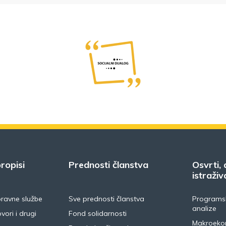
ropisi
Prednosti članstva
Osvrti, 
istraživ
pravne službe
Sve prednosti članstva
Programsk
analize
vori i drugi
Fond solidarnosti
Makroeko