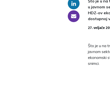
Što je u na
Linkedin
u javnom se
HDZ-ov ekon
someone@yoursite.com
dostupnoj v
27. veljače 20
Što je u na 
javnom sekto
ekonomski st
snimci.