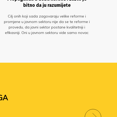
bitno da ju razumijete
Cilj onih koji sada zagovaraju velike reforme i
Nit
promjene u javnom sektoru nije da se te reforme i
re
provedu, da javni sektor postane kvalitetniji i
pre
efikasniji. Oni u javnom sektoru vide samo novac
mje
koji bi rado spremili u vlastiti džep.
su d
GA