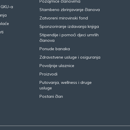
Pozajmice članovima
 GKU-a
Stambeno zbrinjavanje članova
anja
Zatvoreni mirovinski fond
plaće
Sponzoriranje izdavanja knjiga
ti
Stipendije i pomoći djeci umrlih
članova
Ponude banaka
Zdravstvene usluge i osiguranja
Povoljnije ulaznice
Proizvodi
Putovanja, wellness i druge
usluge
Postani član