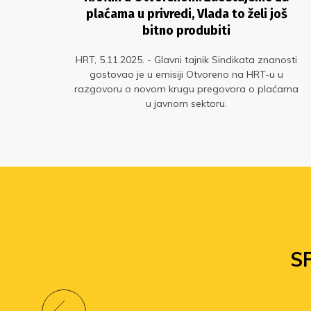
plaćama u privredi, Vlada to želi još
bitno produbiti
 se
nosti
HRT, 5.11.2025. - Glavni tajnik Sindikata znanosti
ade i
gostovao je u emisiji Otvoreno na HRT-u u
nja
razgovoru o novom krugu pregovora o plaćama
ugi
u javnom sektoru.
ih
S