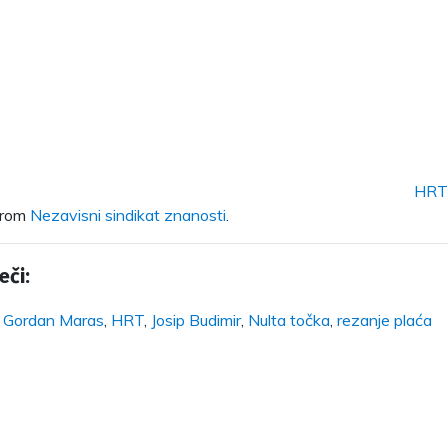
HRT 
rom
Nezavisni sindikat znanosti
.
eči:
,
Gordan Maras
,
HRT
,
Josip Budimir
,
Nulta točka
,
rezanje plaća