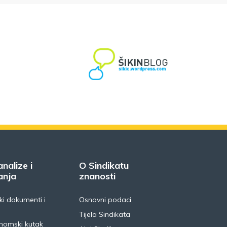
analize i
O Sindikatu
anja
znanosti
i dokumenti i
Osnovni podaci
Tijela Sindikata
nomski kutak