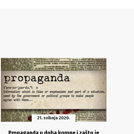
21. svibnja 2020.
Propaganda u doba korone i zašto je
N