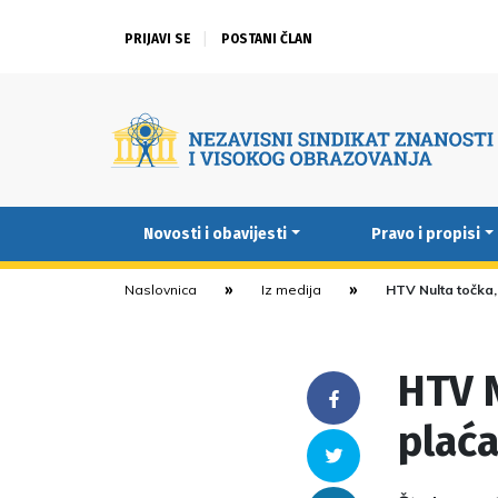
PRIJAVI SE
POSTANI ČLAN
Novosti i obavijesti
Pravo i propisi
Naslovnica
Iz medija
HTV Nulta točka,
HTV N
Facebook
plać
Twitter