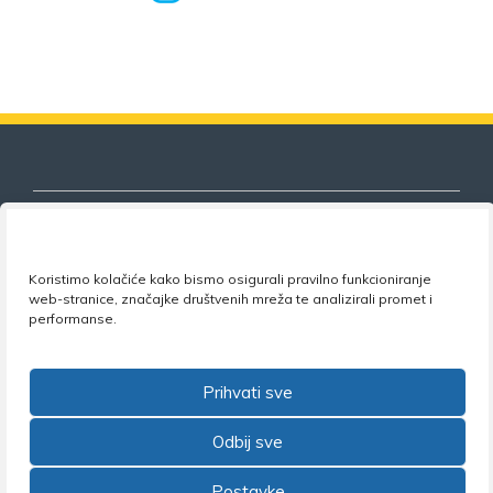
Koristimo kolačiće kako bismo osigurali pravilno funkcioniranje
Nezavisni sindikat znanosti i visokog
web-stranice, značajke društvenih mreža te analizirali promet i
obrazovanja
performanse.
Adresa:
Florijana Andrašeca 18A / VI kat
• 10 000
Zagreb •
Tel:
+385 1 4847 337
•
Email:
uprava@nsz.hr
Prihvati sve
•
Facebook:
NSZVO
Odbij sve
Postavke