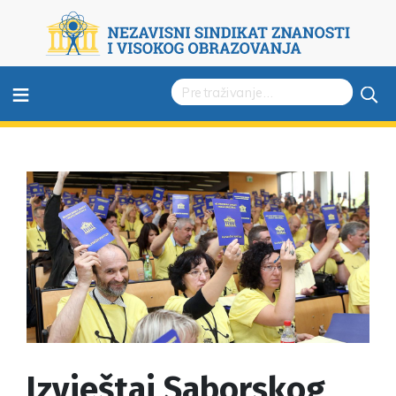
≡
Izvještaj Saborskog