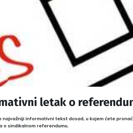
rmativni letak o referend
o najvažniji informativni tekst dosad, u kojem ćete prona
ja o sindikalnom referendumu.