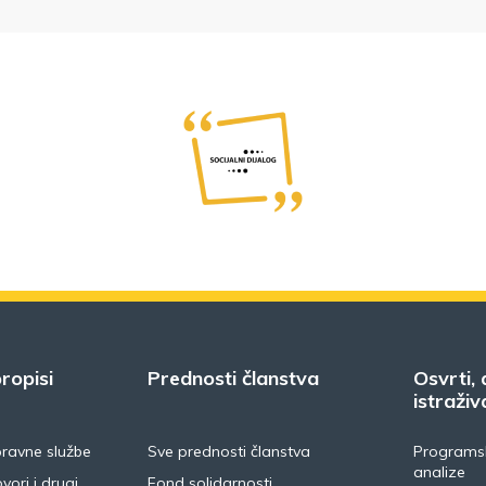
ropisi
Prednosti članstva
Osvrti, 
istraživ
pravne službe
Sve prednosti članstva
Programsk
analize
vori i drugi
Fond solidarnosti