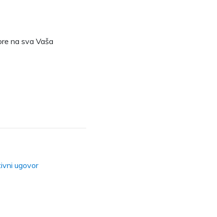
vore na sva Vaša
tivni ugovor