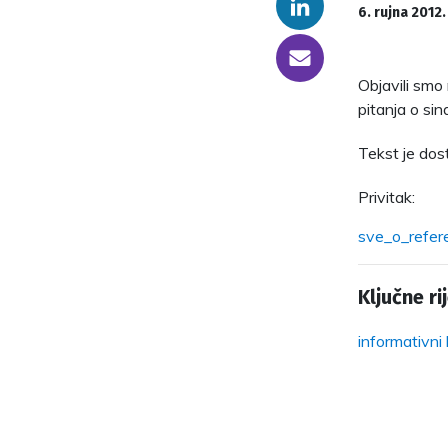
Linkedin
6. rujna 2012.
someone@yoursite.com
Objavili smo
pitanja o si
Tekst je dos
Privitak:
sve_o_refere
Ključne rij
informativni 