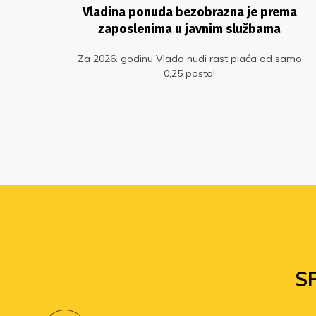
 nas
Vladina ponuda bezobrazna je prema
zaposlenima u javnim službama
ost!
Za 2026. godinu Vlada nudi rast plaća od samo
le.
0,25 posto!
 nas
e u
S