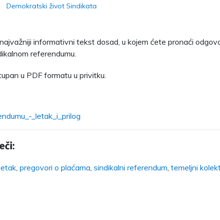
Demokratski život Sindikata
 najvažniji informativni tekst dosad, u kojem ćete pronaći odgo
ndikalnom referendumu.
tupan u PDF formatu u privitku.
ndumu_-_letak_i_prilog
eči:
letak
,
pregovori o plaćama
,
sindikalni referendum
,
temeljni kolek