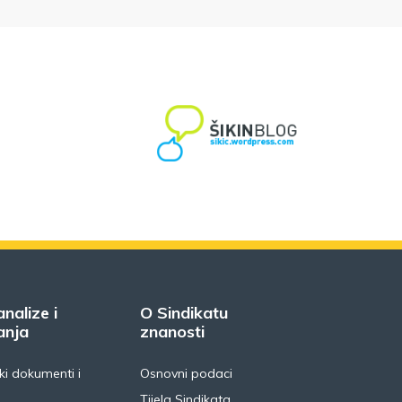
analize i
O Sindikatu
anja
znanosti
i dokumenti i
Osnovni podaci
Tijela Sindikata