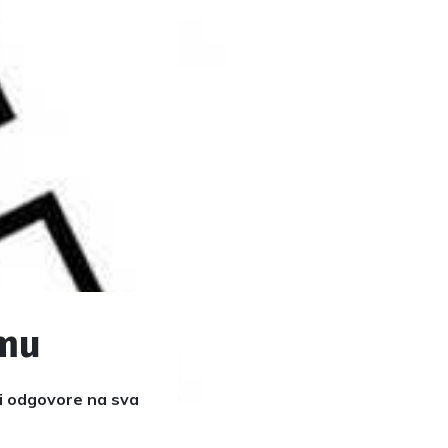
umu
ći odgovore na sva