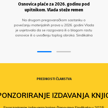
Osnovica plaće za 2026. godinu pod
upitnikom. Vlada steže remen
Na drugom pregovaračkom sastanku o
povećanju materijalnih prava u 2026. godini Vlada
je uvjetovala da se razgovara ili o blagom rastu
osnovice ili o uvođenju toplog obroka. Sindikalna
strana nepripremljeno je prihvatila pregovore u
pogrešnom trenutku
PREDNOSTI ČLANSTVA
PONZORIRANJE IZDAVANJA KNJI
Sponzoriranje izdavanja knjiga članovima Sindikata u 2025.