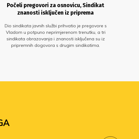
Počeli pregovori za osnovicu, Sindikat
znanosti isključen iz priprema
Dio sindikata javnih službi prihvatio je pregovore s
Z
Vladom u potpuno neprimjerenom trenutku, a tri
sindikata obrazovanja i znanosti isključena su iz
M
pripremnih dogovora s drugim sindikatima.
Pregovorima prijeti fijasko
GA