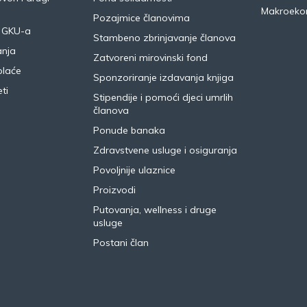
Makroeko
Pozajmice članovima
 GKU-a
Stambeno zbrinjavanje članova
anja
Zatvoreni mirovinski fond
plaće
Sponzoriranje izdavanja knjiga
ti
Stipendije i pomoći djeci umrlih
članova
Ponude banaka
Zdravstvene usluge i osiguranja
Povoljnije ulaznice
Proizvodi
Putovanja, wellness i druge
usluge
Postani član