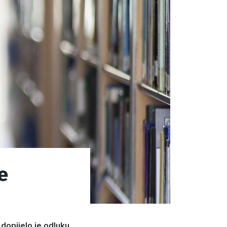
e
donijelo je odluku