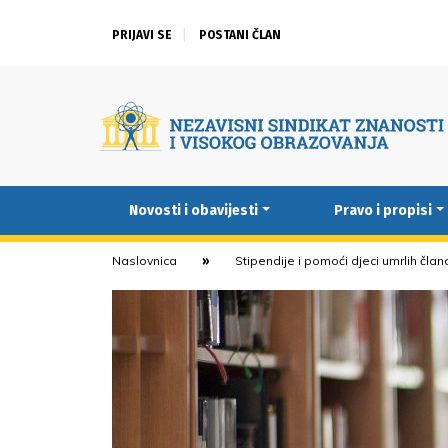
PRIJAVI SE
POSTANI ČLAN
Novosti i obavijesti
Pravo i propisi
Naslovnica
Stipendije i pomoći djeci umrlih čla