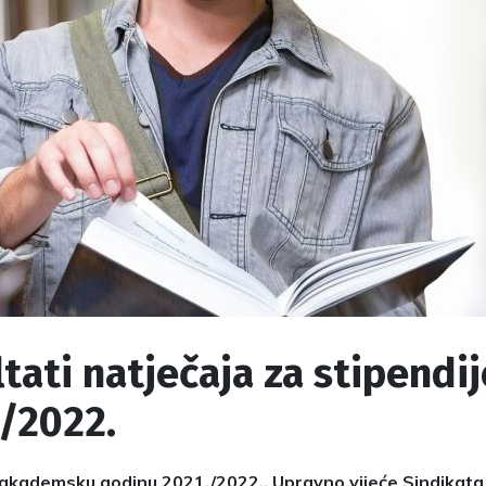
tati natječaja za stipendij
/2022.
akademsku godinu 2021./2022., Upravno vijeće Sindikata 