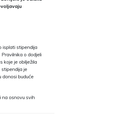
ovoljavaju
isplati stipendija
Pravilnika o dodjeli
koje je obilježila
stipendija je
ju donosi buduće
 i na osnovu svih