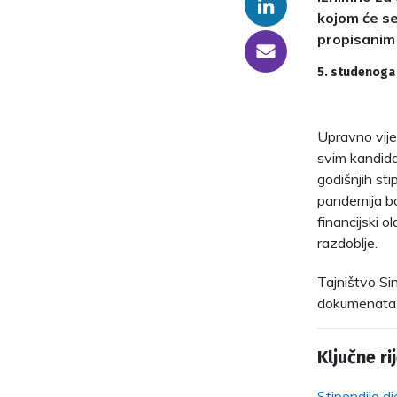
Linkedin
kojom će se
propisanim
someone@yoursite.com
5. studenoga
Upravno vijeć
svim kandidat
godišnjih st
pandemija bo
financijski 
razdoblje.
Tajništvo Sin
dokumenata 
Ključne rij
Stipendije dj