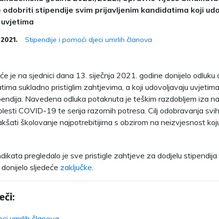
 odobriti stipendije svim prijavljenim kandidatima koji ud
 uvjetima
Stipendije i pomoći djeci umrlih članova
 2021.
e je na sjednici dana 13. siječnja 2021. godine donijelo odluku o 
ima sukladno pristiglim zahtjevima, a koji udovoljavaju uvjetima 
ipendija. Navedena odluka potaknuta je teškim razdobljem iza nas 
lesti COVID-19 te serija razornih potresa. Cilj odobravanja svih 
olakšati školovanje najpotrebitijima s obzirom na neizvjesnost ko
dikata pregledalo je sve pristigle zahtjeve za dodjelu stipendija
donijelo sljedeće
zaključke
.
eči:
eci umrlih članova