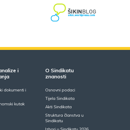
analize i
O Sindikatu
anja
znanosti
i dokumenti i
Osnovni podaci
Tijela Sindikata
nomski kutak
Akti Sindikata
Struktura članstva u
Sindikatu
Izbori u Sindikatu 2026