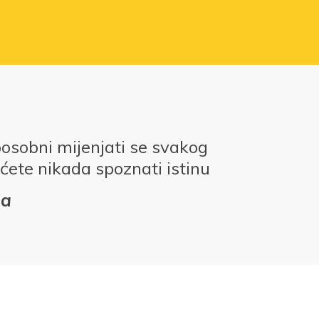
posobni mijenjati se svakog
ćete nikada spoznati istinu
da