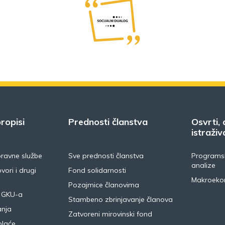
ropisi
Prednosti članstva
Osvrti, 
istraživ
pravne službe
Sve prednosti članstva
Programsk
analize
vori i drugi
Fond solidarnosti
Makroeko
Pozajmice članovima
 GKU-a
Stambeno zbrinjavanje članova
anja
Zatvoreni mirovinski fond
plaće