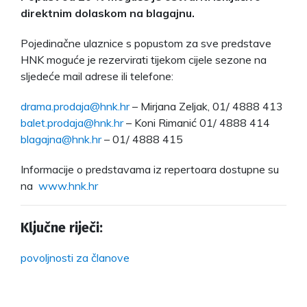
direktnim dolaskom na blagajnu.
Pojedinačne ulaznice s popustom za sve predstave
HNK moguće je rezervirati tijekom cijele sezone na
sljedeće mail adrese ili telefone:
drama.prodaja@hnk.hr
– Mirjana Zeljak, 01/ 4888 413
balet.prodaja@hnk.hr
– Koni Rimanić 01/ 4888 414
blagajna@hnk.hr
– 01/ 4888 415
Informacije o predstavama iz repertoara dostupne su
na
www.hnk.hr
Ključne riječi:
povoljnosti za članove