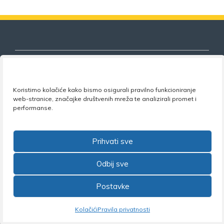
Koristimo kolačiće kako bismo osigurali pravilno funkcioniranje
Nezavisni sindikat znanosti i visokog
web-stranice, značajke društvenih mreža te analizirali promet i
obrazovanja
performanse.
Adresa:
Florijana Andrašeca 18A / VI kat
• 10 000
Zagreb •
Tel:
+385 1 4847 337
•
Email:
uprava@nsz.hr
Prihvati sve
•
Facebook:
NSZVO
Odbij sve
Postavke
©2026 Nezavisni sindikat znanosti i visokog obrazovanja
Kolačići
Pravila privatnosti