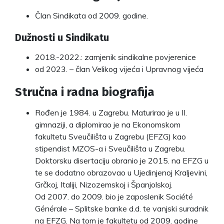
Član Sindikata od 2009. godine.
Dužnosti u Sindikatu
2018.-2022.: zamjenik sindikalne povjerenice
od 2023. – član Velikog vijeća i Upravnog vijeća
Stručna i radna biografija
Rođen je 1984. u Zagrebu. Maturirao je u II.
gimnaziji, a diplomirao je na Ekonomskom
fakultetu Sveučilišta u Zagrebu (EFZG) kao
stipendist MZOS-a i Sveučilišta u Zagrebu.
Doktorsku disertaciju obranio je 2015. na EFZG u
te se dodatno obrazovao u Ujedinjenoj Kraljevini,
Grčkoj, Italiji, Nizozemskoj i Španjolskoj.
Od 2007. do 2009. bio je zaposlenik Société
Générale – Splitske banke d.d. te vanjski suradnik
na EFZG. Na tom je fakultetu od 2009. godine