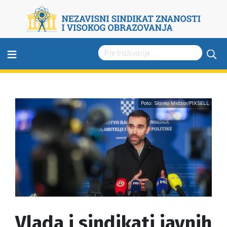
≡
Poto: Slavko Midzor/PIXSELL
Vlada i sindikati javnih