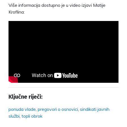
Više informacija dostupno je u video izjavi Matije
Kroflina:
Ključne riječi:
ponuda vlade
,
pregovori o osnovici
,
sindikati javnih
službi
,
topli obrok