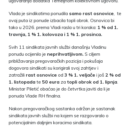
ugovaranja dodatka Temeljnom kolektivnom ugovoru.
Vlada je sindikatima ponudila
samo rast osnovice
, te
ovaj puta iz ponude izbacila topli obrok. Osnovica bi
tako u 2026. prema Vladi rasla u tri koraka:
1 % od 1.
travnja, 1 % 1. kolovoza i 1 % 1. prosinca.
Svih 11 sindikata javnih službi današnju Vladinu
ponudu ocijenilo je
neprihvatljivom.
S ciljem
približavanja pregovaračkih pozicija i pokušaja
dogovora sindikati su korigirali svoj zahtjev i
zatražili
rast osnovice
od
3 % 1. veljače
i još
2 % od
1. listopada
te
50 eura
za
topli obrok od 1. lipnja
.
Ministar Piletić obaćao je do četvrtka javiti da li je
ponuda Vlade RH finalna.
Nakon pregovaračkog sastanka održan je sastanak
sindikata javnih službi na kojem se razgovaralo o
potencijalnim daljnjim koracima sindikata.