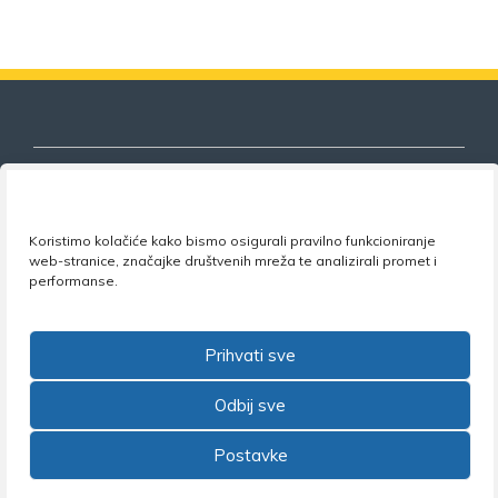
Koristimo kolačiće kako bismo osigurali pravilno funkcioniranje
Nezavisni sindikat znanosti i visokog
web-stranice, značajke društvenih mreža te analizirali promet i
obrazovanja
performanse.
Adresa:
Florijana Andrašeca 18A / VI kat
• 10 000
Zagreb •
Tel:
+385 1 4847 337
•
Email:
uprava@nsz.hr
Prihvati sve
•
Facebook:
NSZVO
Odbij sve
Postavke
©2026 Nezavisni sindikat znanosti i visokog obrazovanja