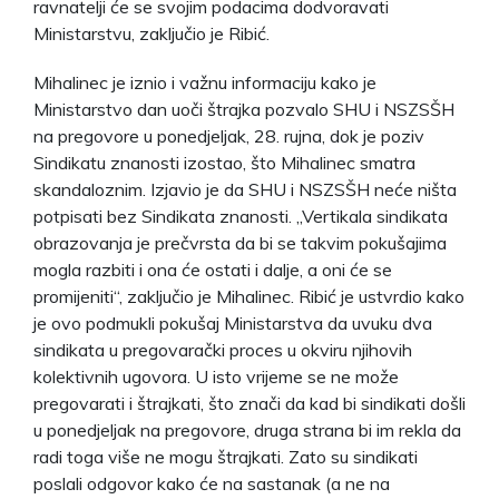
ravnatelji će se svojim podacima dodvoravati
Ministarstvu, zaključio je Ribić.
Mihalinec je iznio i važnu informaciju kako je
Ministarstvo dan uoči štrajka pozvalo SHU i NSZSŠH
na pregovore u ponedjeljak, 28. rujna, dok je poziv
Sindikatu znanosti izostao, što Mihalinec smatra
skandaloznim. Izjavio je da SHU i NSZSŠH neće ništa
potpisati bez Sindikata znanosti. „Vertikala sindikata
obrazovanja je prečvrsta da bi se takvim pokušajima
mogla razbiti i ona će ostati i dalje, a oni će se
promijeniti“, zaključio je Mihalinec. Ribić je ustvrdio kako
je ovo podmukli pokušaj Ministarstva da uvuku dva
sindikata u pregovarački proces u okviru njihovih
kolektivnih ugovora. U isto vrijeme se ne može
pregovarati i štrajkati, što znači da kad bi sindikati došli
u ponedjeljak na pregovore, druga strana bi im rekla da
radi toga više ne mogu štrajkati. Zato su sindikati
poslali odgovor kako će na sastanak (a ne na