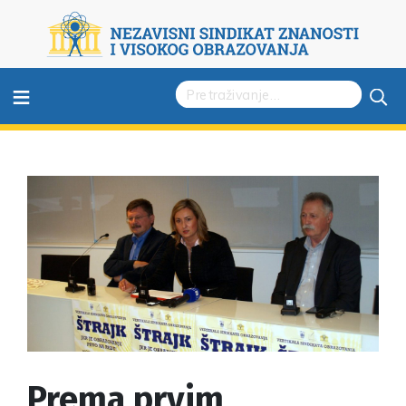
≡
Prema prvim