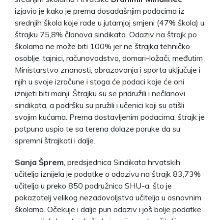
izjavio je kako je prema dosadašnjim podacima iz
srednjih škola koje rade u jutarnjoj smjeni (47% škola) u
štrajku 75,8% članova sindikata. Odaziv na štrajk po
školama ne može biti 100% jer ne štrajka tehničko
osoblje, tajnici, računovodstvo, domari-ložači, međutim
Ministarstvo znanosti, obrazovanja i sporta uključuje i
njih u svoje izračune i stoga će podaci koje će oni
iznijeti biti manji. Štrajku su se pridružili i nečlanovi
sindikata, a podršku su pružili i učenici koji su otišli
svojim kućama. Prema dostavljenim podacima, štrajk je
potpuno uspio te sa terena dolaze poruke da su
spremni štrajkati i dalje.
Sanja Šprem
, predsjednica Sindikata hrvatskih
učitelja iznijela je podatke o odazivu na štrajk 83,73%
učitelja u preko 850 podružnica SHU-a, što je
pokazatelj velikog nezadovoljstva učitelja u osnovnim
školama. Očekuje i dalje pun odaziv i još bolje podatke