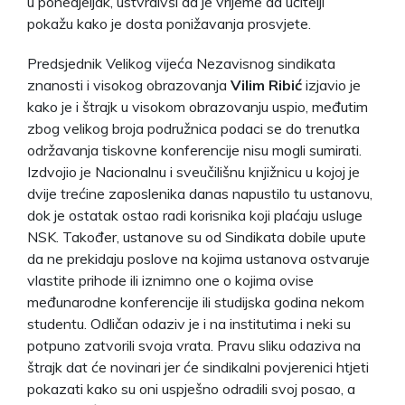
u ponedjeljak, ustvrdivši da je vrijeme da učitelji
pokažu kako je dosta ponižavanja prosvjete.
Predsjednik Velikog vijeća Nezavisnog sindikata
znanosti i visokog obrazovanja
Vilim Ribić
izjavio je
kako je i štrajk u visokom obrazovanju uspio, međutim
zbog velikog broja podružnica podaci se do trenutka
održavanja tiskovne konferencije nisu mogli sumirati.
Izdvojio je Nacionalnu i sveučilišnu knjižnicu u kojoj je
dvije trećine zaposlenika danas napustilo tu ustanovu,
dok je ostatak ostao radi korisnika koji plaćaju usluge
NSK. Također, ustanove su od Sindikata dobile upute
da ne prekidaju poslove na kojima ustanova ostvaruje
vlastite prihode ili iznimno one o kojima ovise
međunarodne konferencije ili studijska godina nekom
studentu. Odličan odaziv je i na institutima i neki su
potpuno zatvorili svoja vrata. Pravu sliku odaziva na
štrajk dat će novinari jer će sindikalni povjerenici htjeti
pokazati kako su oni uspješno odradili svoj posao, a