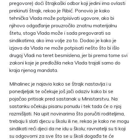
pregovore) doći štrajkaški odbor koji jedini ima ovlasti
prekinuti štrajk, rekao je Ribić. Ponovio je kako
tehnička Vlada može potpisivati ugovore, ako bi
njihovo odgađanje prouzročilo znatnu materijalnu
štetu, stoga Vlada može i sada pregovarati sa
sindikatima, ako ima volje za to. Dodao je kako je
izjava da Vlada ne može potpisati nešto što bi išlo
drugoj Vladi na teret besmislena, jer bi prema tome svi
zakoni koje je predložila neka Vlada trajali samo do
kraja njenog mandata.
Mihalinec je najavio kako se štrajk nastavlja i u
ponedjeljak te očekuje još jači odaziv kako bi se
pojačao pritisak pred sastanak u Ministarstvu. Na
sastanku očekuju pisanu ponudu i tek tada će o njoj
razmišljati. Na upit novinarima što poručiti roditeljima,
trebaju li slati djecu u školu ili ne, rekao je kako ne mogu
sindikati reći djeci da ne idu u školu; ravnatelji su ti koji
su odgovorni za sve što se u školi događa te će