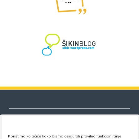
Nezavisni sindikat znanosti i visokog
Koristimo kolačiće kako bismo osigurali pravilno funkcioniranje