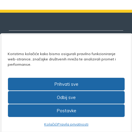
Koristimo kolačiće kako bismo osigurali pravilno funkcioniranje
Nezavisni sindikat znanosti i visokog
web-stranice, značajke društvenih mreža te analizirali promet i
obrazovanja
performanse.
Adresa:
Florijana Andrašeca 18A / VI kat
• 10 000
Zagreb •
Tel:
+385 1 4847 337
•
Email:
uprava@nsz.hr
Prihvati sve
•
Facebook:
NSZVO
Odbij sve
Postavke
©2026 Nezavisni sindikat znanosti i visokog obrazovanja
Kolačići
Pravila privatnosti