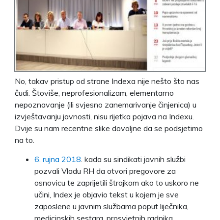
No, takav pristup od strane Indexa nije nešto što nas
čudi. Štoviše, neprofesionalizam, elementarno
nepoznavanje (ili svjesno zanemarivanje činjenica) u
izvještavanju javnosti, nisu rijetka pojava na Indexu.
Dvije su nam recentne slike dovoljne da se podsjetimo
na to.
6. rujna 2018
. kada su sindikati javnih službi
pozvali Vladu RH da otvori pregovore za
osnovicu te zaprijetili štrajkom ako to uskoro ne
učini, Index je objavio tekst u kojem je sve
zaposlene u javnim službama poput liječnika,
medicinskih sestara, prosvjetnih radnika,