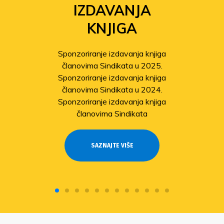
SOLIDARNOSTI
Povećanje isplata iz Fonda
solidarnosti
Sindikat pomaže članovima
pogođenima potresom
Odobrene isplate pomoći članovima
stradalima u potresu
SAZNAJTE VIŠE