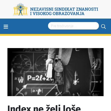
≡
Index ne želi loše