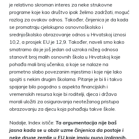
je relativno skroman interes za neke strukovne
programe koje kao društvo ipak želimo zadržati, moguć
razlog za ovakav odnos. Također, činjenica je da kada
se promatraju cjelokupno osnovnoškolsko i
srednjoškolsko obrazovanje odnos u Hrvatskoj iznosi
10,2, a prosjek EU je 12,9. Također, naveli smo kako
smatramo da je još jedan od uzroka nižeg odnosa
stanovit broj malih osnovnih škola u Hrvatskoj koje
pohađa mali broj učenika, a koje se nalaze na
prometno slabo povezanim mjestima i koje nije lako
spojiti s nekim drugim školama. Pitanje je bi li i takvo
spajanje bilo pogodno s aspekta financijskih i
vremenskih resursa koje bi roditelji, djeca i država
morali uložiti za osiguravanja neotežanog pristupa
obrazovanju za djecu koja pohađaju takve škole.
Nadalje, Index ističe:
Ta argumentacija nije baš
jasna kada se u obzir uzme činjenica da postoje i
neke druge zemlje u EU koje imaju puno izoliranih,