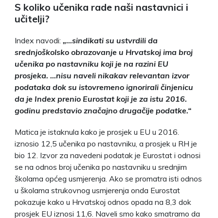
S koliko učenika rade naši nastavnici i
učitelji?
Index navodi:
„…sindikati su ustvrdili da
srednjoškolsko obrazovanje u Hrvatskoj ima broj
učenika po nastavniku koji je na razini EU
prosjeka. …nisu naveli nikakav relevantan izvor
podataka dok su istovremeno ignorirali činjenicu
da je Index prenio Eurostat koji je za istu 2016.
godinu predstavio značajno drugačije podatke.“
Matica je istaknula kako je prosjek u EU u 2016.
iznosio 12,5 učenika po nastavniku, a prosjek u RH je
bio 12. Izvor za navedeni podatak je Eurostat i odnosi
se na odnos broj učenika po nastavniku u srednjim
školama općeg usmjerenja. Ako se promatra isti odnos
u školama strukovnog usmjerenja onda Eurostat
pokazuje kako u Hrvatskoj odnos opada na 8,3 dok
prosjek EU iznosi 11,6. Naveli smo kako smatramo da