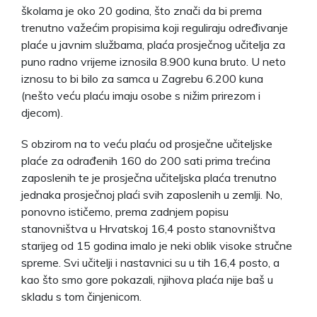
školama je oko 20 godina, što znači da bi prema
trenutno važećim propisima koji reguliraju određivanje
plaće u javnim službama, plaća prosječnog učitelja za
puno radno vrijeme iznosila 8.900 kuna bruto. U neto
iznosu to bi bilo za samca u Zagrebu 6.200 kuna
(nešto veću plaću imaju osobe s nižim prirezom i
djecom).
S obzirom na to veću plaću od prosječne učiteljske
plaće za odrađenih 160 do 200 sati prima trećina
zaposlenih te je prosječna učiteljska plaća trenutno
jednaka prosječnoj plaći svih zaposlenih u zemlji. No,
ponovno ističemo, prema zadnjem popisu
stanovništva u Hrvatskoj 16,4 posto stanovništva
starijeg od 15 godina imalo je neki oblik visoke stručne
spreme. Svi učitelji i nastavnici su u tih 16,4 posto, a
kao što smo gore pokazali, njihova plaća nije baš u
skladu s tom činjenicom.