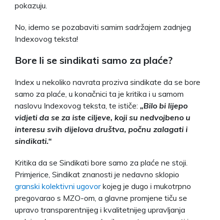
pokazuju.
No, idemo se pozabaviti samim sadržajem zadnjeg
Indexovog teksta!
Bore li se sindikati samo za plaće?
Index u nekoliko navrata proziva sindikate da se bore
samo za plaće, u konačnici ta je kritika i u samom
naslovu Indexovog teksta, te ističe:
„
Bilo bi lijepo
vidjeti da se za iste ciljeve, koji su nedvojbeno u
interesu svih dijelova društva, počnu zalagati i
sindikati.
“
Kritika da se Sindikati bore samo za plaće ne stoji.
Primjerice, Sindikat znanosti je nedavno sklopio
granski kolektivni ugovor
kojeg je dugo i mukotrpno
pregovarao s MZO-om, a glavne promjene tiču se
upravo transparentnijeg i kvalitetnijeg upravljanja