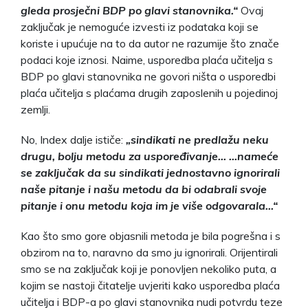
gleda prosječni BDP po glavi stanovnika.“
Ovaj
zaključak je nemoguće izvesti iz podataka koji se
koriste i upućuje na to da autor ne razumije što znače
podaci koje iznosi. Naime, usporedba plaća učitelja s
BDP po glavi stanovnika ne govori ništa o usporedbi
plaća učitelja s plaćama drugih zaposlenih u pojedinoj
zemlji.
No, Index dalje ističe:
„sindikati ne predlažu neku
drugu, bolju metodu za uspoređivanje… …nameće
se zaključak da su sindikati jednostavno ignorirali
naše pitanje i našu metodu da bi odabrali svoje
pitanje i onu metodu koja im je više odgovarala…“
Kao što smo gore objasnili metoda je bila pogrešna i s
obzirom na to, naravno da smo ju ignorirali. Orijentirali
smo se na zaključak koji je ponovljen nekoliko puta, a
kojim se nastoji čitatelje uvjeriti kako usporedba plaća
učitelja i BDP-a po glavi stanovnika nudi potvrdu teze