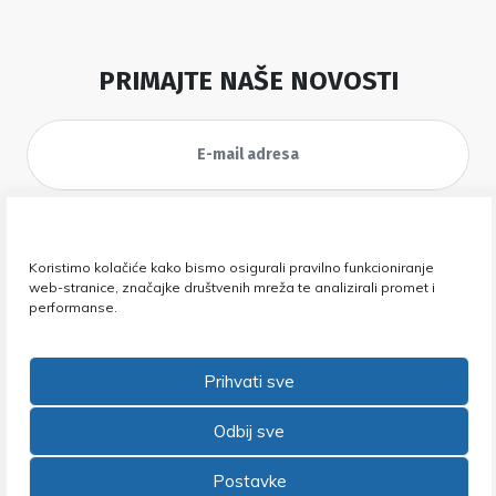
PRIMAJTE NAŠE NOVOSTI
Koristimo kolačiće kako bismo osigurali pravilno funkcioniranje
web-stranice, značajke društvenih mreža te analizirali promet i
performanse.
Prihvati sve
Nema mudrosti koja nema svojih
Odbij sve
gluposti i nema gluposti koja nema
svojih mudrosti
Postavke