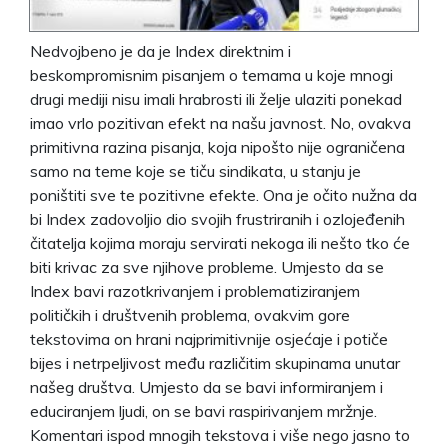
Nedvojbeno je da je Index direktnim i
beskompromisnim pisanjem o temama u koje mnogi
drugi mediji nisu imali hrabrosti ili želje ulaziti ponekad
imao vrlo pozitivan efekt na našu javnost. No, ovakva
primitivna razina pisanja, koja nipošto nije ograničena
samo na teme koje se tiču sindikata, u stanju je
poništiti sve te pozitivne efekte. Ona je očito nužna da
bi Index zadovoljio dio svojih frustriranih i ozlojeđenih
čitatelja kojima moraju servirati nekoga ili nešto tko će
biti krivac za sve njihove probleme. Umjesto da se
Index bavi razotkrivanjem i problematiziranjem
političkih i društvenih problema, ovakvim gore
tekstovima on hrani najprimitivnije osjećaje i potiče
bijes i netrpeljivost među različitim skupinama unutar
našeg društva. Umjesto da se bavi informiranjem i
educiranjem ljudi, on se bavi raspirivanjem mržnje.
Komentari ispod mnogih tekstova i više nego jasno to