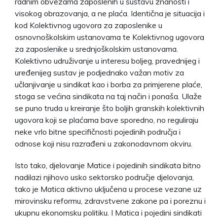
radnim obvezama zaposlenih u sustavu znanosti i
visokog obrazovanja, a ne plaća. Identična je situacija i
kod Kolektivnog ugovora za zaposlenike u
osnovnoškolskim ustanovama te Kolektivnog ugovora
za zaposlenike u srednjoškolskim ustanovama.
Kolektivno udruživanje u interesu boljeg, pravednijeg i
uređenijeg sustav je podjednako važan motiv za
učlanjivanje u sindikat kao i borba za primjerene plaće,
stoga se većina sindikata na taj način i ponaša. Ulaže
se puno truda u kreiranje što boljih granskih kolektivnih
ugovora koji se plaćama bave sporedno, no reguliraju
neke vrlo bitne specifičnosti pojedinih područja i
odnose koji nisu razrađeni u zakonodavnom okviru.
Isto tako, djelovanje Matice i pojedinih sindikata bitno
nadilazi njihovo usko sektorsko područje djelovanja,
tako je Matica aktivno uključena u procese vezane uz
mirovinsku reformu, zdravstvene zakone pa i poreznu i
ukupnu ekonomsku politiku. I Matica i pojedini sindikati