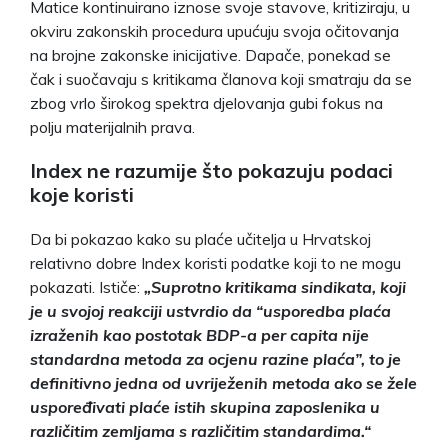
Matice kontinuirano iznose svoje stavove, kritiziraju, u
okviru zakonskih procedura upućuju svoja očitovanja
na brojne zakonske inicijative. Dapače, ponekad se
čak i suočavaju s kritikama članova koji smatraju da se
zbog vrlo širokog spektra djelovanja gubi fokus na
polju materijalnih prava.
Index ne razumije što pokazuju podaci
koje koristi
Da bi pokazao kako su plaće učitelja u Hrvatskoj
relativno dobre Index koristi podatke koji to ne mogu
pokazati. Ističe:
„Suprotno kritikama sindikata, koji
je u svojoj reakciji ustvrdio da “usporedba plaća
izraženih kao postotak BDP-a per capita nije
standardna metoda za ocjenu razine plaća”, to je
definitivno jedna od uvriježenih metoda ako se žele
uspoređivati plaće istih skupina zaposlenika u
različitim zemljama s različitim standardima.“