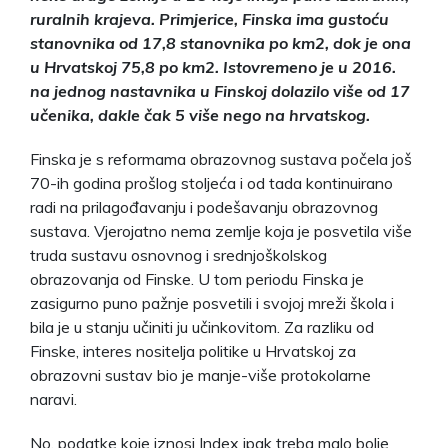
ruralnih krajeva. Primjerice, Finska ima gustoću
stanovnika od 17,8 stanovnika po km2, dok je ona
u Hrvatskoj 75,8 po km2. Istovremeno je u 2016.
na jednog nastavnika u Finskoj dolazilo više od 17
učenika, dakle čak 5 više nego na hrvatskog.
Finska je s reformama obrazovnog sustava počela još
70-ih godina prošlog stoljeća i od tada kontinuirano
radi na prilagođavanju i podešavanju obrazovnog
sustava. Vjerojatno nema zemlje koja je posvetila više
truda sustavu osnovnog i srednjoškolskog
obrazovanja od Finske. U tom periodu Finska je
zasigurno puno pažnje posvetili i svojoj mreži škola i
bila je u stanju učiniti ju učinkovitom. Za razliku od
Finske, interes nositelja politike u Hrvatskoj za
obrazovni sustav bio je manje-više protokolarne
naravi.
No, podatke koje iznosi Index ipak treba malo bolje