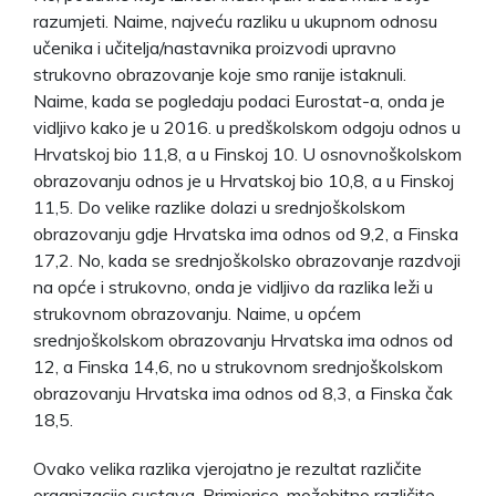
razumjeti. Naime, najveću razliku u ukupnom odnosu
učenika i učitelja/nastavnika proizvodi upravno
strukovno obrazovanje koje smo ranije istaknuli.
Naime, kada se pogledaju podaci Eurostat-a, onda je
vidljivo kako je u 2016. u predškolskom odgoju odnos u
Hrvatskoj bio 11,8, a u Finskoj 10. U osnovnoškolskom
obrazovanju odnos je u Hrvatskoj bio 10,8, a u Finskoj
11,5. Do velike razlike dolazi u srednjoškolskom
obrazovanju gdje Hrvatska ima odnos od 9,2, a Finska
17,2. No, kada se srednjoškolsko obrazovanje razdvoji
na opće i strukovno, onda je vidljivo da razlika leži u
strukovnom obrazovanju. Naime, u općem
srednjoškolskom obrazovanju Hrvatska ima odnos od
12, a Finska 14,6, no u strukovnom srednjoškolskom
obrazovanju Hrvatska ima odnos od 8,3, a Finska čak
18,5.
Ovako velika razlika vjerojatno je rezultat različite
organizacije sustava. Primjerice, možebitno različite