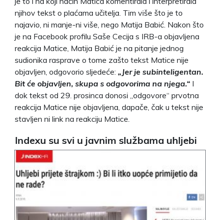
je to i na koji način Matica komentirala i interpretirala
njihov tekst o plaćama učitelja. Tim više što je to
najavio, ni manje-ni više, nego Matija Babić. Nakon što
je na Facebook profilu Saše Cecija s IRB-a objavljena
reakcija Matice, Matija Babić je na pitanje jednog
sudionika rasprave o tome zašto tekst Matice nije
objavljen, odgovorio sljedeće:
„Jer je subinteligentan.
Bit će objavljen, skupa s odgovorima na njega.“
I
dok tekst od 29. prosinca donosi „odgovore“ prvotna
reakcija Matice nije objavljena, dapače, čak u tekst nije
stavljen ni link na reakciju Matice.
Indexu su svi u javnim službama uhljebi