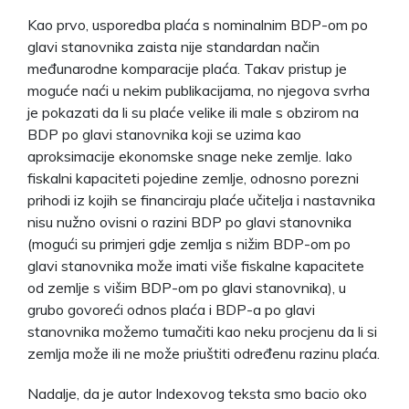
Kao prvo, usporedba plaća s nominalnim BDP-om po
glavi stanovnika zaista nije standardan način
međunarodne komparacije plaća. Takav pristup je
moguće naći u nekim publikacijama, no njegova svrha
je pokazati da li su plaće velike ili male s obzirom na
BDP po glavi stanovnika koji se uzima kao
aproksimacije ekonomske snage neke zemlje. Iako
fiskalni kapaciteti pojedine zemlje, odnosno porezni
prihodi iz kojih se financiraju plaće učitelja i nastavnika
nisu nužno ovisni o razini BDP po glavi stanovnika
(mogući su primjeri gdje zemlja s nižim BDP-om po
glavi stanovnika može imati više fiskalne kapacitete
od zemlje s višim BDP-om po glavi stanovnika), u
grubo govoreći odnos plaća i BDP-a po glavi
stanovnika možemo tumačiti kao neku procjenu da li si
zemlja može ili ne može priuštiti određenu razinu plaća.
Nadalje, da je autor Indexovog teksta smo bacio oko