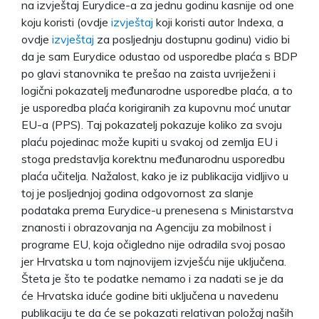
na izvještaj Eurydice-a za jednu godinu kasnije od one
koju koristi (ovdje
izvještaj
koji koristi autor Indexa, a
ovdje
izvještaj
za posljednju dostupnu godinu) vidio bi
da je sam Eurydice odustao od usporedbe plaća s BDP
po glavi stanovnika te prešao na zaista uvriježeni i
logični pokazatelj međunarodne usporedbe plaća, a to
je usporedba plaća korigiranih za kupovnu moć unutar
EU-a (PPS). Taj pokazatelj pokazuje koliko za svoju
plaću pojedinac može kupiti u svakoj od zemlja EU i
stoga predstavlja korektnu međunarodnu usporedbu
plaća učitelja. Nažalost, kako je iz publikacija vidljivo u
toj je posljednjoj godina odgovornost za slanje
podataka prema Eurydice-u prenesena s Ministarstva
znanosti i obrazovanja na Agenciju za mobilnost i
programe EU, koja očigledno nije odradila svoj posao
jer Hrvatska u tom najnovijem izvješću nije uključena.
Šteta je što te podatke nemamo i za nadati se je da
će Hrvatska iduće godine biti uključena u navedenu
publikaciju te da će se pokazati relativan položaj naših