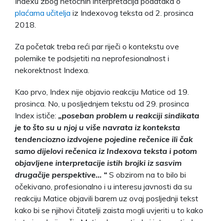
Indexu zbog netočnih interpretacija podataka o
plaćama učitelja
iz Indexovog teksta od 2. prosinca
2018.
Za početak treba reći par riječi o kontekstu ove
polemike te podsjetiti na neprofesionalnost i
nekorektnost Indexa.
Kao prvo, Index nije objavio reakciju Matice od 19.
prosinca. No, u posljednjem tekstu od 29. prosinca
Index ističe:
„
poseban problem u reakciji sindikata
je to što su u njoj u više navrata iz konteksta
tendenciozno izdvojene pojedine rečenice ili čak
samo dijelovi rečenica iz Indexova teksta i potom
objavljene interpretacije istih brojki iz sasvim
drugačije perspektive… “
S obzirom na to bilo bi
očekivano, profesionalno i u interesu javnosti da su
reakciju Matice objavili barem uz ovaj posljednji tekst
kako bi se njihovi čitatelji zaista mogli uvjeriti u to kako