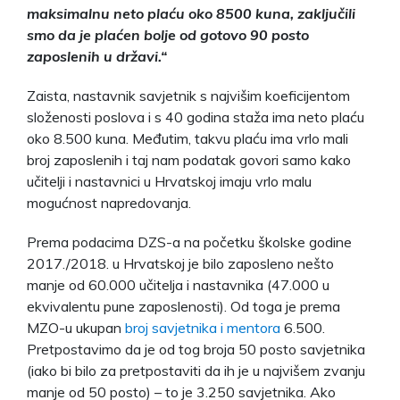
maksimalnu neto plaću oko 8500 kuna, zaključili
smo da je plaćen bolje od gotovo 90 posto
zaposlenih u državi.“
Zaista, nastavnik savjetnik s najvišim koeficijentom
složenosti poslova i s 40 godina staža ima neto plaću
oko 8.500 kuna. Međutim, takvu plaću ima vrlo mali
broj zaposlenih i taj nam podatak govori samo kako
učitelji i nastavnici u Hrvatskoj imaju vrlo malu
mogućnost napredovanja.
Prema podacima DZS-a na početku školske godine
2017./2018. u Hrvatskoj je bilo zaposleno nešto
manje od 60.000 učitelja i nastavnika (47.000 u
ekvivalentu pune zaposlenosti). Od toga je prema
MZO-u ukupan
broj savjetnika i mentora
6.500.
Pretpostavimo da je od tog broja 50 posto savjetnika
(iako bi bilo za pretpostaviti da ih je u najvišem zvanju
manje od 50 posto) – to je 3.250 savjetnika. Ako