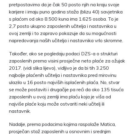
pretpostavimo da je čak 50 posto njih na kraju svoje
karijere i imaju puno godina staža (blizu 40) savjetnika
s plaćom od oko 8.500 kuna ima 1.625 osoba. To je
2,7 posto ukupno zaposlenih učitelja i nastavnika u
ovoj zemlji i to zapravo pokazuje da su mogućnosti
napredovanja naših učitelja i nastavnika vrlo skromne.
Također, ako se pogledaju podaci DZS-a o strukturi
zaposlenih prema visini prosječne neto plaće za ožujak
2017. (vidi slika lijevo), vidljivo je da bi tih 3.250
najbolje plaćenih učitelja i nastavnika pred mirovinu
ulazilo u 16 posto najviših isplaćenih plaća. No, stvar
se može postaviti i drugačije pa reći da oko 135 tisuća
zaposlenih u ovoj zemlji ima plaću koja je viša od
najviše plaće koju može ostvariti neki učitelj ili
nastavnik.
Nadalje, prema podacima kojima raspolaže Matica,
prosječan staž zaposlenih u osnovnim i srednjim