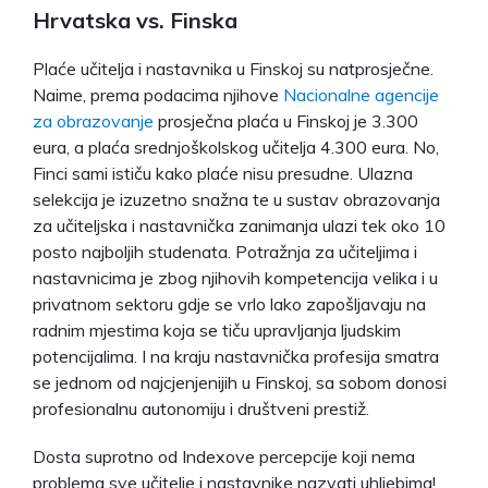
Hrvatska vs. Finska
Plaće učitelja i nastavnika u Finskoj su natprosječne.
Naime, prema podacima njihove
Nacionalne agencije
za obrazovanje
prosječna plaća u Finskoj je 3.300
eura, a plaća srednjoškolskog učitelja 4.300 eura. No,
Finci sami ističu kako plaće nisu presudne. Ulazna
selekcija je izuzetno snažna te u sustav obrazovanja
za učiteljska i nastavnička zanimanja ulazi tek oko 10
posto najboljih studenata. Potražnja za učiteljima i
nastavnicima je zbog njihovih kompetencija velika i u
privatnom sektoru gdje se vrlo lako zapošljavaju na
radnim mjestima koja se tiču upravljanja ljudskim
potencijalima. I na kraju nastavnička profesija smatra
se jednom od najcjenjenijih u Finskoj, sa sobom donosi
profesionalnu autonomiju i društveni prestiž.
Dosta suprotno od Indexove percepcije koji nema
problema sve učitelje i nastavnike nazvati uhljebima!