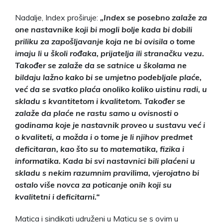
Nadalje, Index proširuje:
„Index se posebno zalaže za
one nastavnike koji bi mogli bolje kada bi dobili
priliku za zapošljavanje koja ne bi ovisila o tome
imaju li u školi rođaka, prijatelja ili stranačku vezu.
Također se zalaže da se satnice u školama ne
bildaju lažno kako bi se umjetno podebljale plaće,
već da se svatko plaća onoliko koliko uistinu radi, u
skladu s kvantitetom i kvalitetom. Također se
zalaže da plaće ne rastu samo u ovisnosti o
godinama koje je nastavnik proveo u sustavu već i
o kvaliteti, a možda i o tome je li njihov predmet
deficitaran, kao što su to matematika, fizika i
informatika. Kada bi svi nastavnici bili plaćeni u
skladu s nekim razumnim pravilima, vjerojatno bi
ostalo više novca za poticanje onih koji su
kvalitetni i deficitarni.“
Matica i sindikati udruženi u Maticu se s ovim u