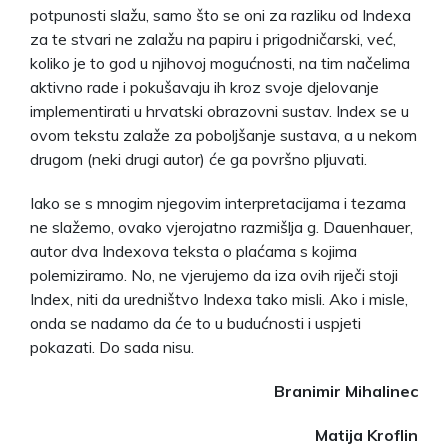
potpunosti slažu, samo što se oni za razliku od Indexa
za te stvari ne zalažu na papiru i prigodničarski, već,
koliko je to god u njihovoj mogućnosti, na tim načelima
aktivno rade i pokušavaju ih kroz svoje djelovanje
implementirati u hrvatski obrazovni sustav. Index se u
ovom tekstu zalaže za poboljšanje sustava, a u nekom
drugom (neki drugi autor) će ga površno pljuvati.
Iako se s mnogim njegovim interpretacijama i tezama
ne slažemo, ovako vjerojatno razmišlja g. Dauenhauer,
autor dva Indexova teksta o plaćama s kojima
polemiziramo. No, ne vjerujemo da iza ovih riječi stoji
Index, niti da uredništvo Indexa tako misli. Ako i misle,
onda se nadamo da će to u budućnosti i uspjeti
pokazati. Do sada nisu.
Branimir Mihalinec
Matija Kroflin