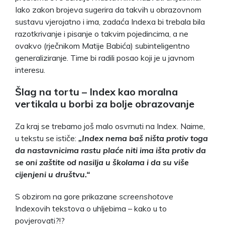
Iako zakon brojeva sugerira da takvih u obrazovnom
sustavu vjerojatno i ima, zadaća Indexa bi trebala bila
razotkrivanje i pisanje o takvim pojedincima, a ne
ovakvo (rječnikom Matije Babića) subinteligentno
generaliziranje. Time bi radili posao koji je u javnom
interesu.
Šlag na tortu – Index kao moralna
vertikala u borbi za bolje obrazovanje
Za kraj se trebamo još malo osvrnuti na Index. Naime,
u tekstu se ističe:
„Index nema baš ništa protiv toga
da nastavnicima rastu plaće niti ima išta protiv da
se oni zaštite od nasilja u školama i da su više
cijenjeni u društvu.“
S obzirom na gore prikazane
screenshotove
Indexovih tekstova o uhljebima – kako u to
povjerovati?!?