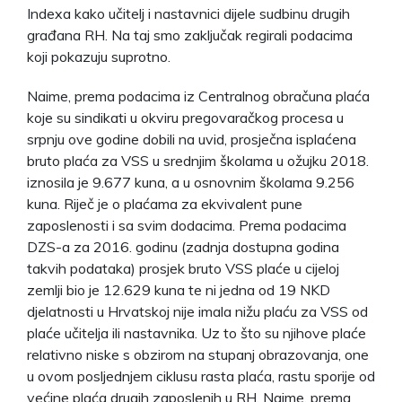
Indexa kako učitelj i nastavnici dijele sudbinu drugih
građana RH. Na taj smo zaključak regirali podacima
koji pokazuju suprotno.
Naime, prema podacima iz Centralnog obračuna plaća
koje su sindikati u okviru pregovaračkog procesa u
srpnju ove godine dobili na uvid, prosječna isplaćena
bruto plaća za VSS u srednjim školama u ožujku 2018.
iznosila je 9.677 kuna, a u osnovnim školama 9.256
kuna. Riječ je o plaćama za ekvivalent pune
zaposlenosti i sa svim dodacima. Prema podacima
DZS-a za 2016. godinu (zadnja dostupna godina
takvih podataka) prosjek bruto VSS plaće u cijeloj
zemlji bio je 12.629 kuna te ni jedna od 19 NKD
djelatnosti u Hrvatskoj nije imala nižu plaću za VSS od
plaće učitelja ili nastavnika. Uz to što su njihove plaće
relativno niske s obzirom na stupanj obrazovanja, one
u ovom posljednjem ciklusu rasta plaća, rastu sporije od
većine plaća drugih zaposlenih u RH. Naime, prema