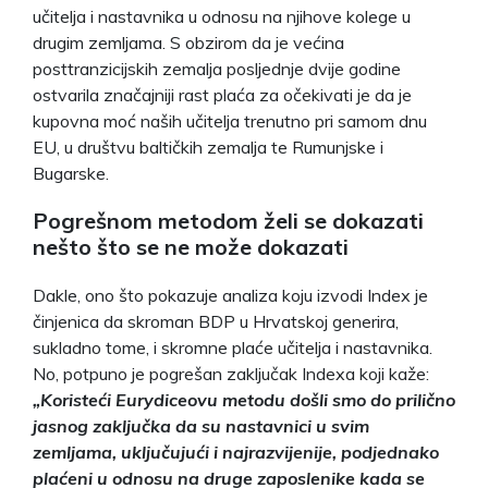
učitelja i nastavnika u odnosu na njihove kolege u
drugim zemljama. S obzirom da je većina
posttranzicijskih zemalja posljednje dvije godine
ostvarila značajniji rast plaća za očekivati je da je
kupovna moć naših učitelja trenutno pri samom dnu
EU, u društvu baltičkih zemalja te Rumunjske i
Bugarske.
Pogrešnom metodom želi se dokazati
nešto što se ne može dokazati
Dakle, ono što pokazuje analiza koju izvodi Index je
činjenica da skroman BDP u Hrvatskoj generira,
sukladno tome, i skromne plaće učitelja i nastavnika.
No, potpuno je pogrešan zaključak Indexa koji kaže:
„Koristeći Eurydiceovu metodu došli smo do prilično
jasnog zaključka da su nastavnici u svim
zemljama, uključujući i najrazvijenije, podjednako
plaćeni u odnosu na druge zaposlenike kada se