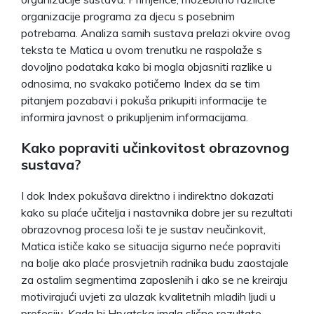
organizacije programa za djecu s posebnim
potrebama. Analiza samih sustava prelazi okvire ovog
teksta te Matica u ovom trenutku ne raspolaže s
dovoljno podataka kako bi mogla objasniti razlike u
odnosima, no svakako potičemo Index da se tim
pitanjem pozabavi i pokuša prikupiti informacije te
informira javnost o prikupljenim informacijama.
Kako popraviti učinkovitost obrazovnog
sustava?
I dok Index pokušava direktno i indirektno dokazati
kako su plaće učitelja i nastavnika dobre jer su rezultati
obrazovnog procesa loši te je sustav neučinkovit,
Matica ističe kako se situacija sigurno neće popraviti
na bolje ako plaće prosvjetnih radnika budu zaostajale
za ostalim segmentima zaposlenih i ako se ne kreiraju
motivirajući uvjeti za ulazak kvalitetnih mladih ljudi u
profesiju. Kada bi Hrvatska imala slične rezultate