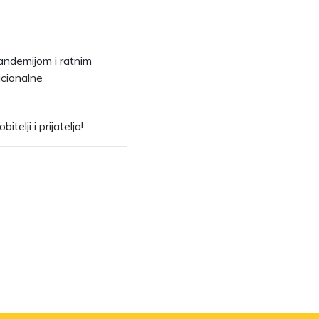
andemijom i ratnim
dicionalne
elji i prijatelja!