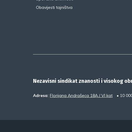
Obavijesti tajništva
Nezavisni sindikat znanosti i visokog o
Adresa:
Florijana Andrašeca 18A / VI kat
• 10 00