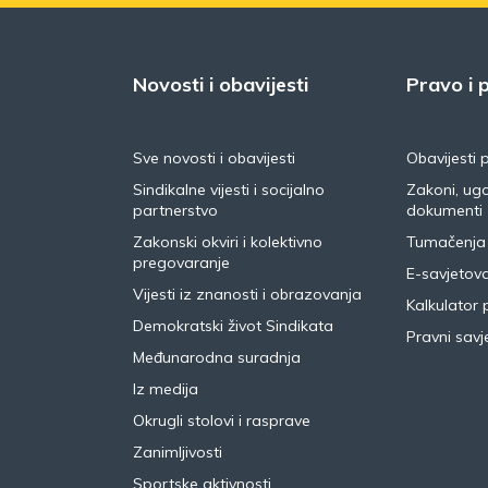
Novosti i obavijesti
Pravo i p
Sve novosti i obavijesti
Obavijesti 
Sindikalne vijesti i socijalno
Zakoni, ugo
partnerstvo
dokumenti
Zakonski okviri i kolektivno
Tumačenja
pregovaranje
E-savjetov
Vijesti iz znanosti i obrazovanja
Kalkulator 
Demokratski život Sindikata
Pravni savje
Međunarodna suradnja
Iz medija
Okrugli stolovi i rasprave
Zanimljivosti
Sportske aktivnosti