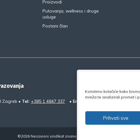
Proizvodi
Putovanja, wellness i druge
usluge
Postani član
brazovanja
Koristimo kolačiće kako bismo 
mreža te analizirali promet i
0 Zagreb •
Tel:
+385 1 4847 337
•
Email:
uprava@nsz.hr
•
Faceb
Prihvati sve
©2026 Nezavisni sindikat znanosti i visokog obrazovanja