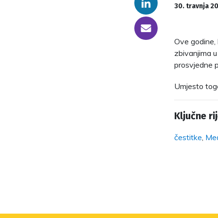
Linkedin
30. travnja 2
someone@yoursite.com
Ove godine, 
zbivanjima u 
prosvjedne 
Umjesto toga,
Ključne rij
čestitke
,
Međ