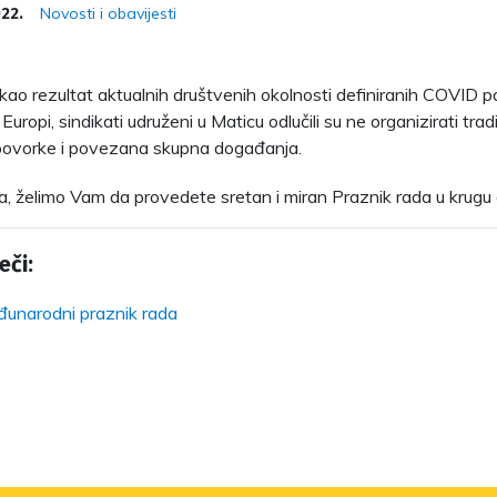
Novosti i obavijesti
022.
kao rezultat aktualnih društvenih okolnosti definiranih COVID p
Europi, sindikati udruženi u Maticu odlučili su ne organizirati tra
povorke i povezana skupna događanja.
 želimo Vam da provedete sretan i miran Praznik rada u krugu obit
eči:
unarodni praznik rada