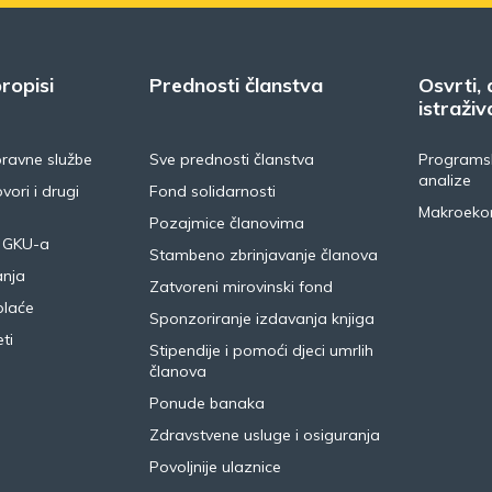
ropisi
Prednosti članstva
Osvrti, 
istraživ
pravne službe
Sve prednosti članstva
Programsk
analize
vori i drugi
Fond solidarnosti
Makroeko
Pozajmice članovima
 GKU-a
Stambeno zbrinjavanje članova
anja
Zatvoreni mirovinski fond
plaće
Sponzoriranje izdavanja knjiga
ti
Stipendije i pomoći djeci umrlih
članova
Ponude banaka
Zdravstvene usluge i osiguranja
Povoljnije ulaznice