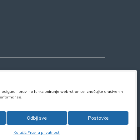
osigurali pravilno funkcioniranje web-stranice, značajke društvenih
 performanse.
ook:
NSZVO
Odbij sve
Postavke
Kolačići
Pravila privatnosti