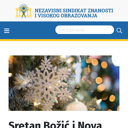
≡
Sretan Božić i Nova