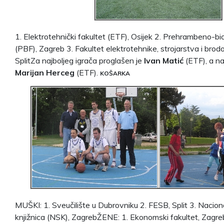
1. Elektrotehnički fakultet (ETF), Osijek 2. Prehrambeno-bi
(PBF), Zagreb 3. Fakultet elektrotehnike, strojarstva i bro
SplitZa najboljeg igrača proglašen je
Ivan Matić
(ETF), a najb
Marijan Herceg
(ETF).
KOŠARKA
MUŠKI: 1. Sveučilište u Dubrovniku 2. FESB, Split 3. Naciona
knjižnica (NSK), ZagrebŽENE: 1. Ekonomski fakultet, Zagreb