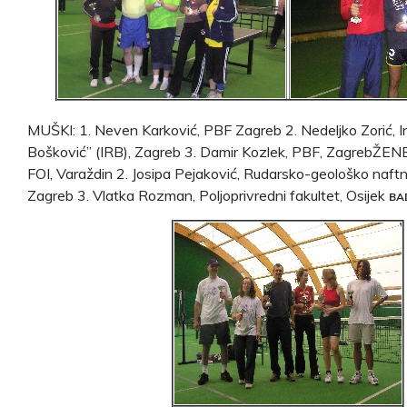
MUŠKI: 1. Neven Karković, PBF Zagreb 2. Nedeljko Zorić, In
Bošković” (IRB), Zagreb 3. Damir Kozlek, PBF, ZagrebŽENE:
FOI, Varaždin 2. Josipa Pejaković, Rudarsko-geološko naftn
Zagreb 3. Vlatka Rozman, Poljoprivredni fakultet, Osijek
BA