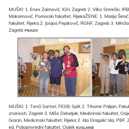
MUŠKI: 1. Enes Zaimović, IGH, Zagreb 2. Vilko Smrečki, IRB
Maksimović, Pomorski fakultet, RijekaŽENE: 1. Marija Šimić
fakultet, Rijeka 2. Josipa Pejaković, RGNF, Zagreb 3. Mihćl
Zagreb
PIKADO
MUŠKI: 1. Tonći Sartori, FESB, Split 2. Tihomir Palijan, Fak
znanosti, Zagreb 3. Mišo Debeljak, Medicinski fakultet, Os
Gracin, Medicinski fakultet, Rijeka 2. Ida Dragalić Ida, PBF,
ed, Poljoprivredni fakultet, Osijek
KUGLANJE