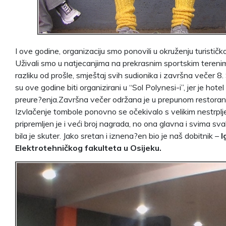
I ove godine, organizaciju smo ponovili u okruženju turističk
Uživali smo u natjecanjima na prekrasnim sportskim terenima
razliku od prošle, smještaj svih sudionika i završna večer 8.
su ove godine biti organizirani u “Sol Polynesi-i”, jer je hotel
preure?enja.Završna večer održana je u prepunom restoranu
Izvlačenje tombole ponovno se očekivalo s velikim nestrpl
pripremljen je i veći broj nagrada, no ona glavna i svima sva
bila je skuter. Jako sretan i iznena?en bio je naš dobitnik –
I
Elektrotehničkog fakulteta u Osijeku.