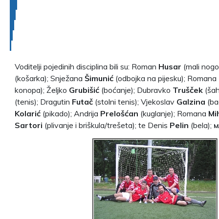
Voditelji pojedinih disciplina bili su: Roman
Husar
(mali nogo
(košarka); Snježana
Šimunić
(odbojka na pijesku); Romana
konopa); Željko
Grubišić
(boćanje); Dubravko
Trušček
(šah
(tenis); Dragutin
Futač
(stolni tenis); Vjekoslav
Galzina
(bad
Kolarić
(pikado); Andrija
Prelošćan
(kuglanje); Romana
Mi
Sartori
(plivanje i briškula/trešeta); te Denis
Pelin
(bela);
M