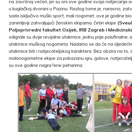
na završnoj večeri, jer su oni ove godine svoja natjecanja o
u kuglačkoj dvorani u Pazinu. Razlog tome je, naravno, zatv
sada isključivo muški sport, mali nogomet, ove je godine bio ž
zanimljiviji zahvaljujući ženskim ekipama. četiri ekipe
(Sveuč
Poljoprivredni fakultet Osijek, IRB Zagreb i Medicinski
odigrale su dvije revijalne utakmice, jednu prije polufinalne, a
utakmice muškog nogometa. Nadamo se da će na sljedećim
utakmice biti i natjecateljskog karaktera. Bez obzira na to, 
malonogometne ekipe za pokazanu igru, golove, natjecateljs
su ove godine nagra?ene peharima.