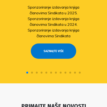
solidarnosti
Sindikat pomaže članovima
pogođenima potresom
Odobrene isplate pomoći članovima
stradalima u potresu
SAZNAJTE VIŠE
PRIMAJTE NAŠE NOVOSTI