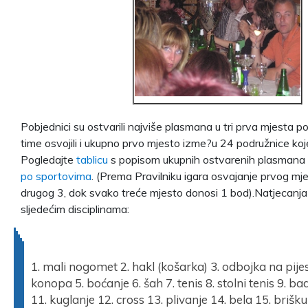
Pobjednici su ostvarili najviše plasmana u tri prva mjesta po
time osvojili i ukupno prvo mjesto izme?u 24 podružnice ko
Pogledajte
tablicu
s popisom ukupnih ostvarenih plasmana
po sportovima
. (Prema Pravilniku igara osvajanje prvog mj
drugog 3, dok svako treće mjesto donosi 1 bod).Natjecanja 
sljedećim disciplinama:
1. mali nogomet 2. hakl (košarka) 3. odbojka na pije
konopa 5. boćanje 6. šah 7. tenis 8. stolni tenis 9. 
11. kuglanje 12. cross 13. plivanje 14. bela 15. brišku