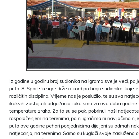
Iz godine u godinu broj sudionika na Igrama sve je veći, pa j
puta. 8. Sportske igre drže rekord po broju sudionika, koji s
različitih disciplina. Vrijeme nas je poslužilo, te su sva nat
ikakvih zastoja ili odga?anja, iako smo za ovo doba godine o
temperature zraka. Za to su se pak, pobrinuli naši natjecatel
raspoloženjem na terenima, pa ni igračima ni navijačima nije
puta ove godine pehari pobjednicima dijeljeni su odmah nak
natjecanja, na terenima. Samo su kuglači svoje zasluženo o