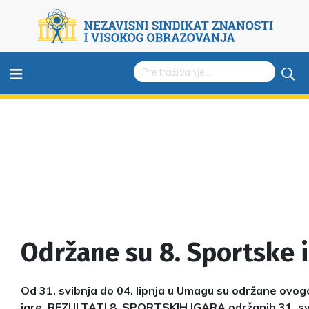
≡
Održane su 8. Sportske 
Od 31. svibnja do 04. lipnja u Umagu su održane ovo
igre. REZULTATI 8. SPORTSKIH IGARA održanih 31. svi