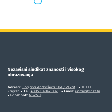
Nezavisni sindikat znanosti i visokog
obrazovanja
Adresa:
Florijana Andrašeca 18A / VI kat
• 10 000
Zagreb •
Tel:
+385 1 4847 337
•
Email:
uprava@nsz.hr
•
Facebook:
NSZVO