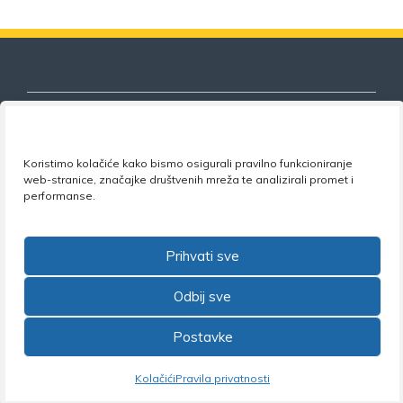
Koristimo kolačiće kako bismo osigurali pravilno funkcioniranje
Nezavisni sindikat znanosti i visokog
web-stranice, značajke društvenih mreža te analizirali promet i
obrazovanja
performanse.
Adresa:
Florijana Andrašeca 18A / VI kat
• 10 000
Zagreb •
Tel:
+385 1 4847 337
•
Email:
uprava@nsz.hr
Prihvati sve
•
Facebook:
NSZVO
Odbij sve
Postavke
©2026 Nezavisni sindikat znanosti i visokog obrazovanja
Kolačići
Pravila privatnosti