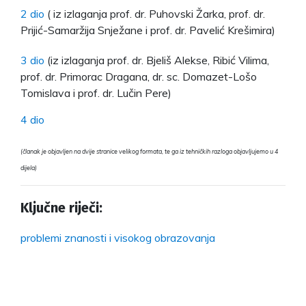
2 dio
( iz izlaganja prof. dr. Puhovski Žarka, prof. dr.
Prijić-Samaržija Snježane i prof. dr. Pavelić Krešimira)
3 dio
(iz izlaganja prof. dr. Bjeliš Alekse, Ribić Vilima,
prof. dr. Primorac Dragana, dr. sc. Domazet-Lošo
Tomislava i prof. dr. Lučin Pere)
4 dio
(članak je objavljen na dvije stranice velikog formata, te ga iz tehničkih razloga objavljujemo u 4
dijela)
Ključne riječi:
problemi znanosti i visokog obrazovanja