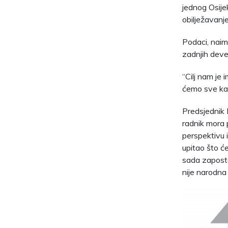
jednog Osije
obilježavanj
Podaci, naim
zadnjih devet
“Cilj nam je 
ćemo sve kako
Predsjednik
radnik mora p
perspektivu i
upitao što će
sada zapostav
nije narodna p