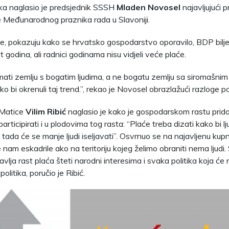
ka naglasio je predsjednik SSSH
Mladen Novosel
najavljujući 
e Međunarodnog praznika rada u Slavoniji.
e, pokazuju kako se hrvatsko gospodarstvo oporavilo, BDP biljež
 godina, ali radnici godinama nisu vidjeli veće plaće.
imati zemlju s bogatim ljudima, a ne bogatu zemlju sa siromašnim l
 bi okrenuli taj trend.”, rekao je Novosel obrazlažući razloge pok
 Matice
Vilim Ribić
naglasio je kako je gospodarskom rastu prid
articipirati i u plodovima tog rasta: “Plaće treba dizati kako bi ljud
 tada će se manje ljudi iseljavati”. Osvrnuo se na najavljenu kupn
 nam eskadrile ako na teritoriju kojeg želimo obraniti nema ljudi.
lja rast plaća šteti narodni interesima i svaka politika koja će n
olitika, poručio je Ribić.