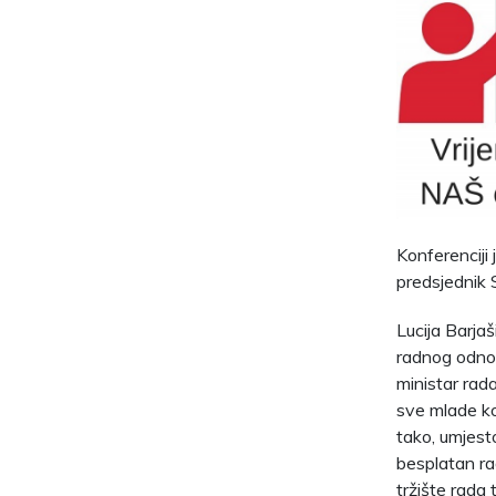
Konferenciji
predsjednik
Lucija Barja
radnog odnos
ministar rad
sve mlade ko
tako, umjesto
besplatan ra
tržište rada