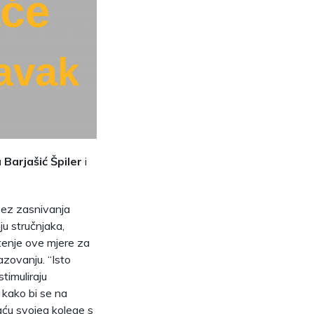
a Barjašić Špiler
i
 bez zasnivanja
ju stručnjaka,
štenje ove mjere za
azovanju. “Isto
timuliraju
 kako bi se na
laću svojeg kolege s