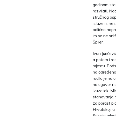
godinom staž
razvijati. Na
stručnog ospo
izlaze iz ne
odlično napr
im se ne sniž
Špiler.
Ivan Juričevi
a potom i rad
mjestu. Podsj
na određeno 
radilo je na
na ugovor na
izuzetak. Ml
stanovanja. 
za porast pla
Hrvatskoj, a
Sekcije mlad