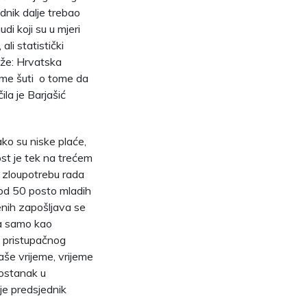
nik dalje trebao
di koji su u mjeri
li statistički
aže: Hrvatska
eme šuti o tome da
ila je Barjašić
ako su niske plaće,
ost je tek na trećem
u zloupotrebu rada
 od 50 posto mladih
nih zapošljava se
ra samo kao
i pristupačnog
še vrijeme, vrijeme
 ostanak u
je predsjednik