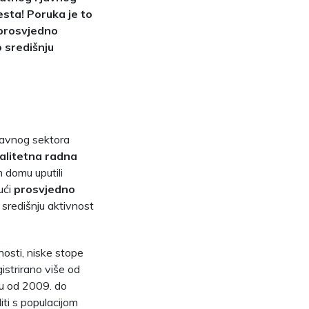
sta! Poruka je to
i prosvjedno
 središnju
 javnog sektora
alitetna radna
 domu uputili
ući
prosvjedno
 središnju aktivnost
nosti, niske stope
istrirano više od
ju od 2009. do
iti s populacijom