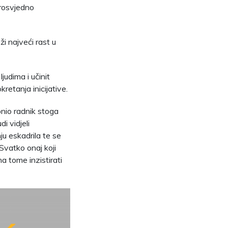
prosvjedno
i najveći rast u
judima i učinit
retanja inicijative.
onio radnik stoga
i vidjeli
ju eskadrila te se
 Svatko onaj koji
a tome inzistirati