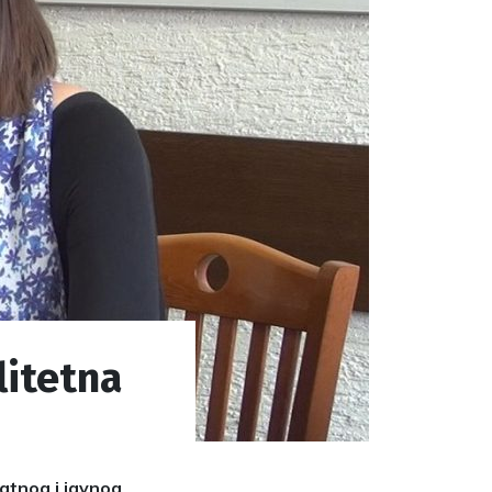
litetna
vatnog i javnog