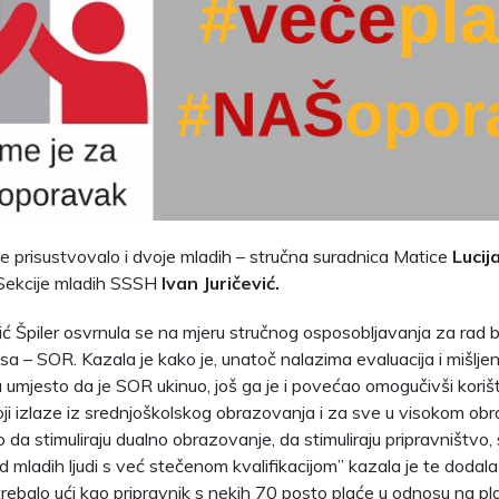
 je prisustvovalo i dvoje mladih – stručna suradnica Matice
Lucij
 Sekcije mladih SSSH
Ivan Juričević
.
šić Špiler osvrnula se na mjeru stručnog osposobljavanja za rad
a – SOR. Kazala je kako je, unatoč nalazima evaluacija i mišljen
a umjesto da je SOR ukinuo, još ga je i povećao omogučivši kori
ji izlaze iz srednjoškolskog obrazovanja i za sve u visokom obr
 da stimuliraju dualno obrazovanje, da stimuliraju pripravništvo, s
d mladih ljudi s već stečenom kvalifikacijom” kazala je te dodala
 trebalo ući kao pripravnik s nekih 70 posto plaće u odnosu na p