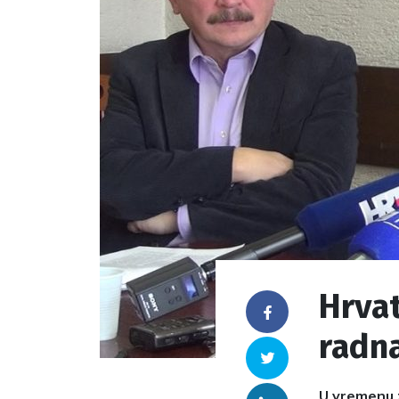
Hrvat
Facebook
radn
Twitter
U vremenu z