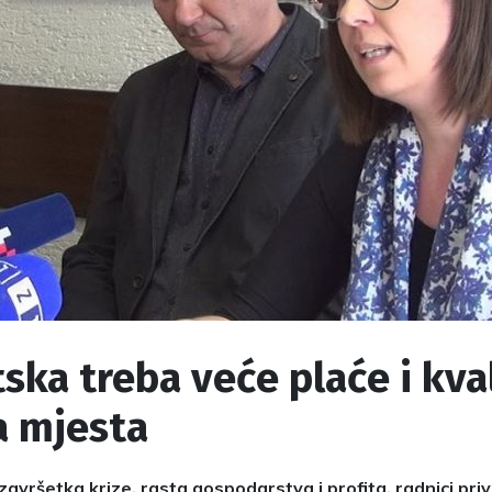
ska treba veće plaće i kva
a mjesta
avršetka krize, rasta gospodarstva i profita, radnici pri