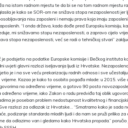
a na istom radnom mjestu te da bi se na tom radnom mjestu rad
glasila je kako se SOR-om ne snižava stopa nezaposlenosti jer lju
sobljavanja nisu zaposleni i nemaju prava koja imaju zaposleni, a
zaposlenih. “I onda država, kada dođe pred Europsku komisiju, k
eduje, mi snižavamo stopu nezaposlenosti, a zapravo cijelo vrij
ava stopa nezaposlenosti, već se radi o tehničkoj stvari” zaključ
ć je podsjetio na podatke Europske komisije i Bečkog instituta k
ni uvjeti glavni razlozi iseljavanja ljudi iz Hrvatske. Nezaposlen
etio je i na sve veću prekarizaciju radnih odnosa i sve učestalij
vrijeme. Kazao je kako to osobito pogađa mlade: u 2015. više
 ugovorima na određeno vrijeme, a gotovo 90 posto novozaposle
 određeno vrijeme, iako Zakon o radu predviđa taj oblik ugovo
adima je poseban problem nedostupnost kvalitetnog i financijsk
Sve razlozi za odlazak iz Hrvatske… “Smatramo kako je sada na
će, podizanje standarda mladih ljudi i da nam se pruži prilika za
 ne da odlazimo van i gledamo kako Hrvatska propada.” poručio 
ih SSSH.