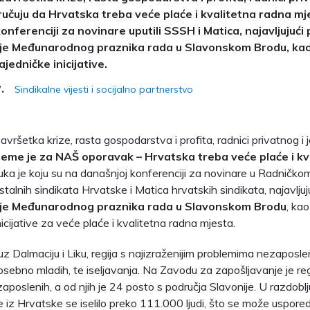
učuju da Hrvatska treba veće plaće i kvalitetna radna mje
konferenciji za novinare uputili SSSH i Matica, najavljujuć
nje Međunarodnog praznika rada u Slavonskom Brodu, kao
jedničke inicijative.
Sindikalne vijesti i socijalno partnerstvo
.
vršetka krize, rasta gospodarstva i profita, radnici privatnog i
jeme je za NAŠ oporavak – Hrvatska treba veće plaće i kv
ka je koju su na današnjoj konferenciji za novinare u Radničkom
alnih sindikata Hrvatske i Matica hrvatskih sindikata, najavljuj
nje Međunarodnog praznika rada u Slavonskom Brodu
, kao
icijative za veće plaće i kvalitetna radna mjesta.
 uz Dalmaciju i Liku, regija s najizraženijim problemima nezaposle
posebno mladih, te iseljavanja. Na Zavodu za zapošljavanje je reg
poslenih, a od njih je 24 posto s područja Slavonije. U razdobl
 iz Hrvatske se iselilo preko 111.000 ljudi, što se može uspored