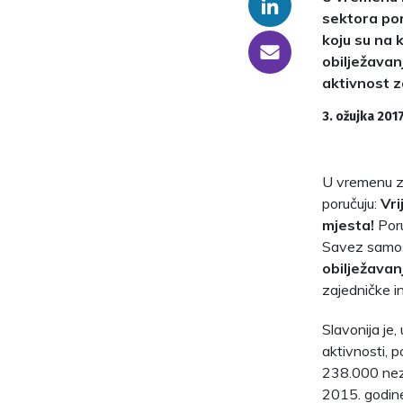
Linkedin
sektora por
koju su na 
someone@yoursite.com
obilježava
aktivnost za
3. ožujka 2017
U vremenu za
poručuju:
Vri
mjesta!
Poru
Savez samost
obilježava
zajedničke in
Slavonija je,
aktivnosti, 
238.000 neza
2015. godine