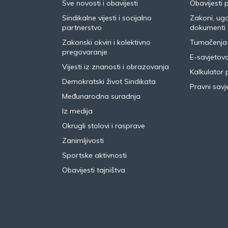
Sve novosti i obavijesti
Obavijesti 
Sindikalne vijesti i socijalno
Zakoni, ugo
partnerstvo
dokumenti
Zakonski okviri i kolektivno
Tumačenja
pregovaranje
E-savjetov
Vijesti iz znanosti i obrazovanja
Kalkulator 
Demokratski život Sindikata
Pravni savje
Međunarodna suradnja
Iz medija
Okrugli stolovi i rasprave
Zanimljivosti
Sportske aktivnosti
Obavijesti tajništva