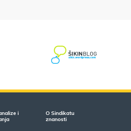
analize i
O Sindikatu
anja
znanosti