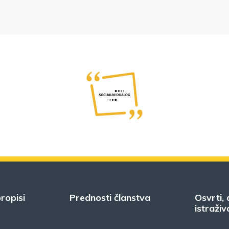
ropisi
Prednosti članstva
Osvrti, 
istraživ