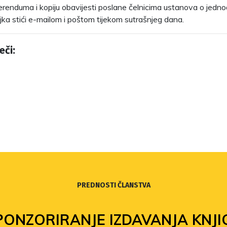
erenduma i kopiju obavijesti poslane čelnicima ustanova o jedn
jka stići e-mailom i poštom tijekom sutrašnjeg dana.
eči:
PREDNOSTI ČLANSTVA
PONZORIRANJE IZDAVANJA KNJI