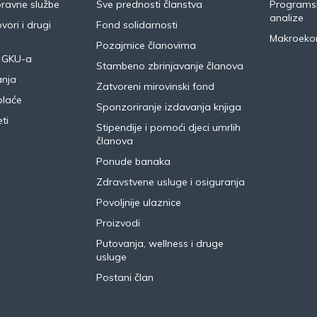
pravne službe
Sve prednosti članstva
Programsk
analize
vori i drugi
Fond solidarnosti
Makroeko
Pozajmice članovima
 GKU-a
Stambeno zbrinjavanje članova
anja
Zatvoreni mirovinski fond
plaće
Sponzoriranje izdavanja knjiga
ti
Stipendije i pomoći djeci umrlih
članova
Ponude banaka
Zdravstvene usluge i osiguranja
Povoljnije ulaznice
Proizvodi
Putovanja, wellness i druge
usluge
Postani član