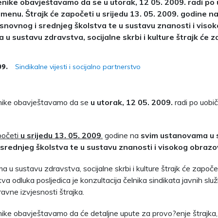
nike obavještavamo da se u utorak, 12 05. 2009. radi po
enu. Štrajk će započeti u srijedu 13. 05. 2009. godine 
snovnog i srednjeg školstva te u sustavu znanosti i viso
u sustavu zdravstva, socijalne skrbi i kulture štrajk će z
Sindikalne vijesti i socijalno partnerstvo
09.
nike obavještavamo da se
u utorak, 12 05. 2009.
radi po uob
početi
u srijedu 13. 05. 2009
.
godine na
svim ustanovama u 
srednjeg školstva te u sustavu znanosti i visokog obraz
 u sustavu zdravstva, socijalne skrbi i kulture štrajk će započe
a odluka posljedica je konzultacija čelnika sindikata javnih služb
avne izvjesnosti štrajka.
ike obavještavamo da će detaljne upute za provo?enje štrajka, 