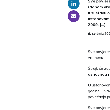
Sve povjere
Linkedin
radnom vrem
u sustavu o
someone@yoursite.com
ustanovama 
2009. […]
6. svibnja 20
Sve povjere
vremenu.
Štrajk će za
osnovnog i 
U ustanovama
godine. Ovakv
povećanja pr
Sve povjeren