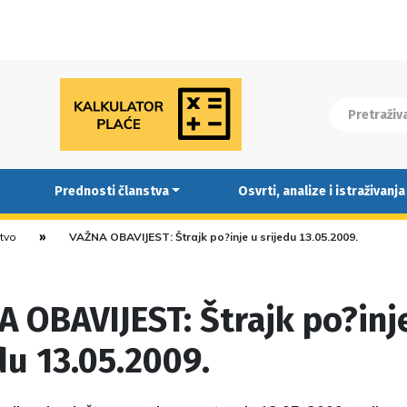
Prednosti članstva
Osvrti, analize i istraživanja
stvo
VAŽNA OBAVIJEST: Štrajk po?inje u srijedu 13.05.2009.
 OBAVIJEST: Štrajk po?inj
du 13.05.2009.