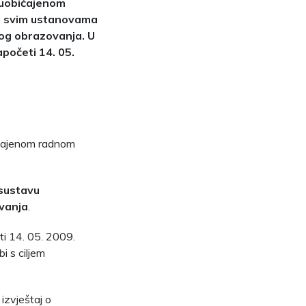
 uobičajenom
na svim ustanovama
kog obrazovanja. U
apočeti 14. 05.
ičajenom radnom
sustavu
ovanja
.
ti 14. 05. 2009.
i s ciljem
izvještaj o