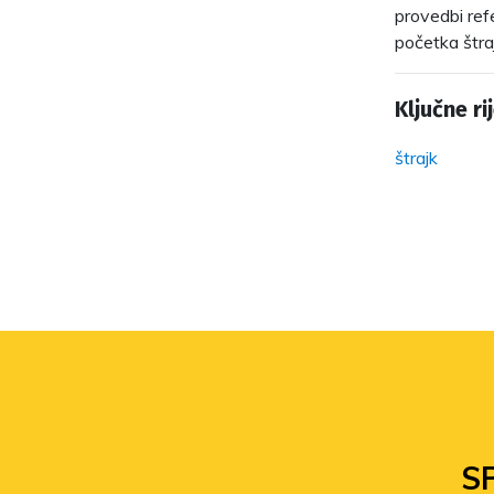
provedbi ref
početka štra
Ključne rij
štrajk
S