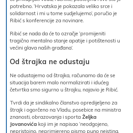
potrebno. ‘Hrvatska je pokazala veliko srce i
solidarnost i mi u tome sudjelujemo’, poručio je
Ribić s konferencije za novinare.
Ribić se nada da će to ozračje ‘promijeniti
tragično mentalno stanje apatije i potištenosti u
većini glava naših građana’.
Od štrajka ne odustaju
Ne odustajemo od štrajka, računamo da će se
situacija barem malo normalizirati i idućeg
četvrtka smo sigurno u štrajku, najavio je Ribić.
Tvrdi da je sindikalno članstvo opredijeljeno za
štrajk i ogorčeno na Vladu, posebice na ministra
znanosti, obrazovanja i sporta
Željka
Jovanovića
koji im je napisao ‘neodgojeno,
nepristojno, neprimjereno pismo puno neistina,