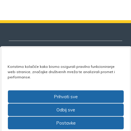
Nezavisni sindikat znanosti i visokog
Koristimo kolačiće kako bismo osigurali pravilno funkcioniranje
web-stranice, značajke društvenih mreža te analizirali promet i
obrazovanja
performanse.
Adresa:
Florijana Andrašeca 18A / VI kat
• 10 000
Zagreb •
Tel:
+385 1 4847 337
•
Email:
uprava@nsz.hr
Prihvati sve
•
Facebook:
NSZVO
Odbij sve
Postavke
©2026 Nezavisni sindikat znanosti i visokog obrazovanja