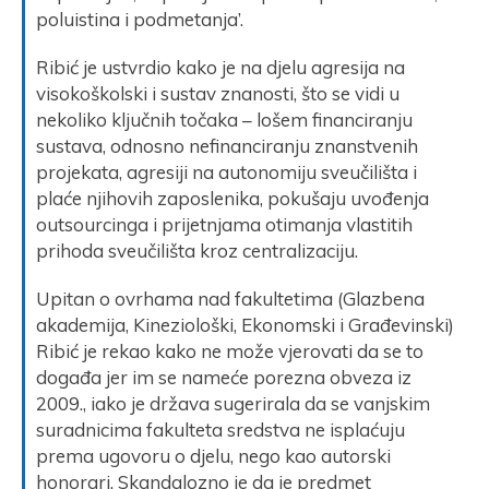
poluistina i podmetanja’.
Ribić je ustvrdio kako je na djelu agresija na
visokoškolski i sustav znanosti, što se vidi u
nekoliko ključnih točaka – lošem financiranju
sustava, odnosno nefinanciranju znanstvenih
projekata, agresiji na autonomiju sveučilišta i
plaće njihovih zaposlenika, pokušaju uvođenja
outsourcinga i prijetnjama otimanja vlastitih
prihoda sveučilišta kroz centralizaciju.
Upitan o ovrhama nad fakultetima (Glazbena
akademija, Kineziološki, Ekonomski i Građevinski)
Ribić je rekao kako ne može vjerovati da se to
događa jer im se nameće porezna obveza iz
2009., iako je država sugerirala da se vanjskim
suradnicima fakulteta sredstva ne isplaćuju
prema ugovoru o djelu, nego kao autorski
honorari. Skandalozno je da je predmet