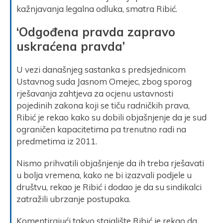
kažnjavanja legalna odluka, smatra Ribić.
‘Odgođena pravda zapravo
uskraćena pravda’
U vezi današnjeg sastanka s predsjednicom
Ustavnog suda Jasnom Omejec, zbog sporog
rješavanja zahtjeva za ocjenu ustavnosti
pojedinih zakona koji se tiču radničkih prava,
Ribić je rekao kako su dobili objašnjenje da je sud
ograničen kapacitetima pa trenutno radi na
predmetima iz 2011.
Nismo prihvatili objašnjenje da ih treba rješavati
u bolja vremena, kako ne bi izazvali podjele u
društvu, rekao je Ribić i dodao je da su sindikalci
zatražili ubrzanje postupaka.
Komentirajući takvo stajalište Ribić je rekao da