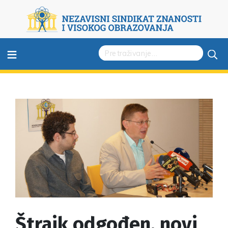
≡
Štrajk odgođen, novi