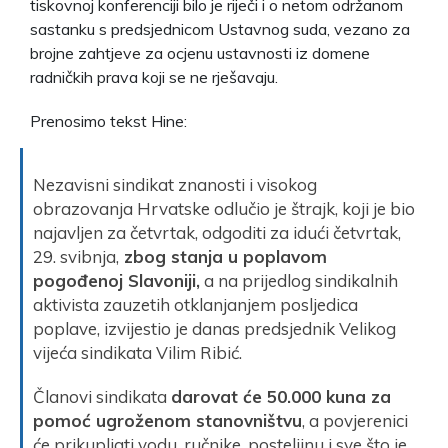
tiskovnoj konferenciji bilo je riječi i o netom održanom
sastanku s predsjednicom Ustavnog suda, vezano za
brojne zahtjeve za ocjenu ustavnosti iz domene
radničkih prava koji se ne rješavaju.
Prenosimo tekst Hine:
Nezavisni sindikat znanosti i visokog
obrazovanja Hrvatske odlučio je štrajk, koji je bio
najavljen za četvrtak, odgoditi za idući četvrtak,
29. svibnja,
zbog stanja u poplavom
pogođenoj Slavoniji,
a na prijedlog sindikalnih
aktivista zauzetih otklanjanjem posljedica
poplave, izvijestio je danas predsjednik Velikog
vijeća sindikata Vilim Ribić.
Članovi sindikata
darovat će 50.000 kuna za
pomoć ugroženom stanovništvu
, a povjerenici
će prikupljati vodu, ručnike, posteljinu i sve što je