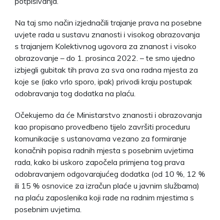
potpisivanja.
Na taj smo način izjednačili trajanje prava na posebne
uvjete rada u sustavu znanosti i visokog obrazovanja
s trajanjem Kolektivnog ugovora za znanost i visoko
obrazovanje – do 1. prosinca 2022. – te smo ujedno
izbjegli gubitak tih prava za sva ona radna mjesta za
koje se (iako vrlo sporo, ipak) privodi kraju postupak
odobravanja tog dodatka na plaću.
Očekujemo da će Ministarstvo znanosti i obrazovanja
kao propisano provedbeno tijelo završiti proceduru
komunikacije s ustanovama vezano za formiranje
konačnih popisa radnih mjesta s posebnim uvjetima
rada, kako bi uskoro započela primjena tog prava
odobravanjem odgovarajućeg dodatka (od 10 %, 12 %
ili 15 % osnovice za izračun plaće u javnim službama)
na plaću zaposlenika koji rade na radnim mjestima s
posebnim uvjetima.