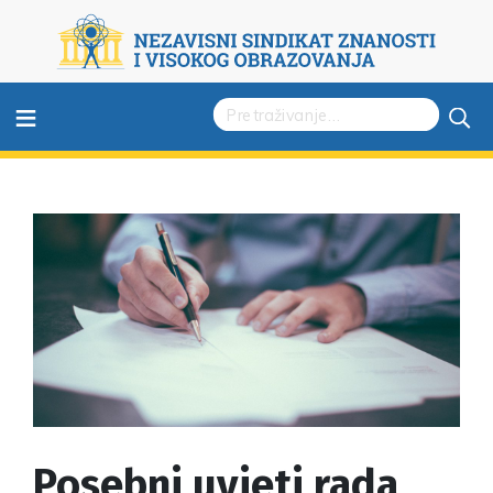
≡
Posebni uvjeti rada