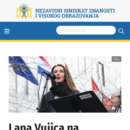
≡
Foto:
Lana Vujica na