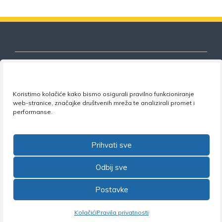
Koristimo kolačiće kako bismo osigurali pravilno funkcioniranje
Nezavisni sindikat znanosti i visokog
web-stranice, značajke društvenih mreža te analizirali promet i
obrazovanja
performanse.
Adresa:
Florijana Andrašeca 18A / VI kat
• 10 000
Zagreb •
Tel:
+385 1 4847 337
•
Email:
uprava@nsz.hr
Prihvati sve
•
Facebook:
NSZVO
Odbij sve
Postavke
©2026 Nezavisni sindikat znanosti i visokog obrazovanja
Kolačići
Pravila privatnosti