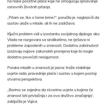
na niske početne plaće koje ne omogućuju rješavanje
osnovnih životnih pitanja.
„Pitam se, tko o tome brine?“, poručila je, naglasivši da
sustav ulaže u mlade, ali ih ne zadržava.
Ključni problem vidi u izostanku socijalnog dijaloga: ako
Vlada ne razgovara sa sindikatima, ne rješava ni
probleme zaposlenih u znanosti. Dodatnu zabrinutost
izazivaju najave zakonskih promjena koje bi mogle
dodatno povećati nesigurnost.
Poruka mladih u znanosti je jasna: traže stabilnije
uvjete rada, pravednije plaće i sustav u kojem postoji
stvarna perspektiva.
„Borimo se zajedno da stvorimo uvjete u kojima će
znanost biti privlačnija i za ovo društvo značajnija“,
zaključila je Vujica.