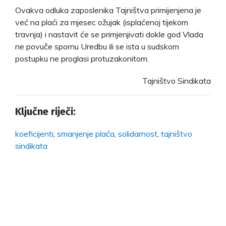
Ovakva odluka zaposlenika Tajništva primijenjena je
već na plaći za mjesec ožujak (isplaćenoj tijekom
travnja) i nastavit će se primjenjivati dokle god Vlada
ne povuče spornu Uredbu ili se ista u sudskom
postupku ne proglasi protuzakonitom.
Tajništvo Sindikata
Ključne riječi:
koeficijenti
,
smanjenje plaća
,
solidarnost
,
tajništvo
sindikata