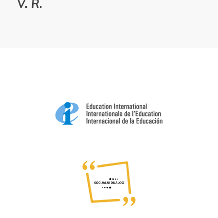
V. R.