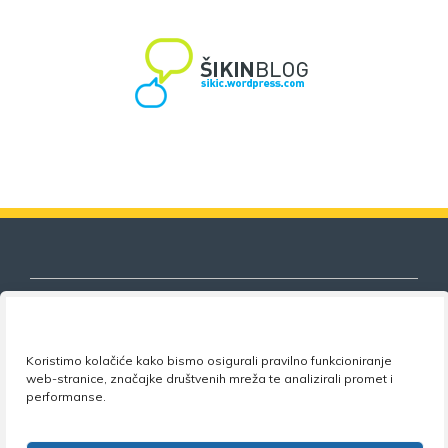
Koristimo kolačiće kako bismo osigurali pravilno funkcioniranje
Nezavisni sindikat znanosti i visokog
web-stranice, značajke društvenih mreža te analizirali promet i
obrazovanja
performanse.
Adresa:
Florijana Andrašeca 18A / VI kat
• 10 000