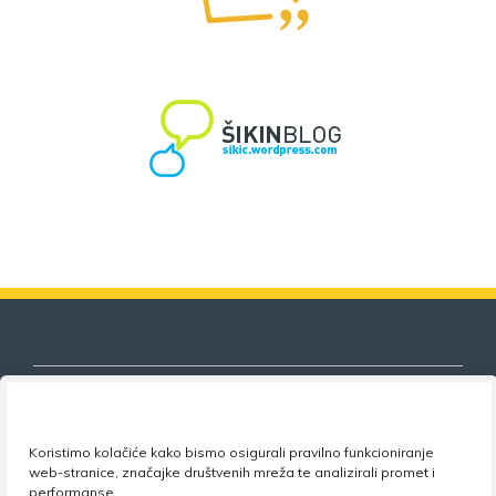
Koristimo kolačiće kako bismo osigurali pravilno funkcioniranje
Nezavisni sindikat znanosti i visokog
web-stranice, značajke društvenih mreža te analizirali promet i
obrazovanja
performanse.