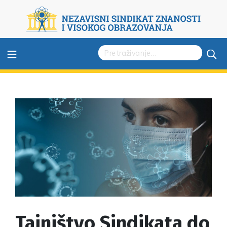
≡
Tajništvo Sindikata do