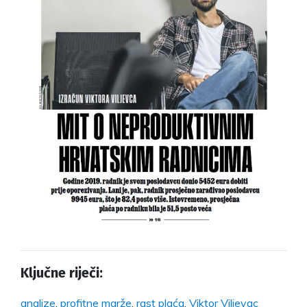
Ključne riječi:
analize
,
profitne marže
,
rast plaća
,
Viktor Viljevac