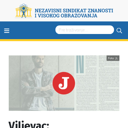
≡
Foto: JL
Viljevac: