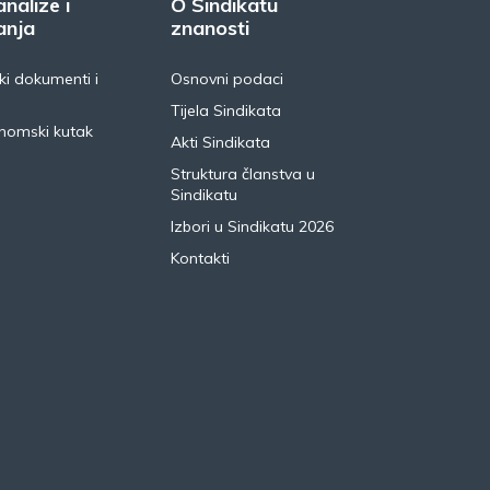
analize i
O Sindikatu
anja
znanosti
i dokumenti i
Osnovni podaci
Tijela Sindikata
nomski kutak
Akti Sindikata
Struktura članstva u
Sindikatu
Izbori u Sindikatu 2026
Kontakti