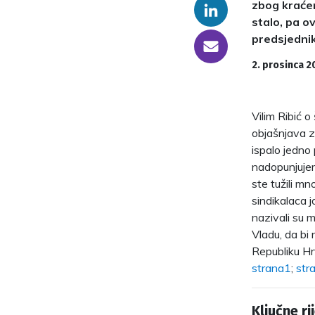
zbog kraćen
Linkedin
stalo, pa o
predsjedni
someone@yoursite.com
2. prosinca 2
Vilim Ribić o
objašnjava z
ispalo jedno
nadopunjujem
ste tužili mn
sindikalaca j
nazivali su 
Vladu, da bi 
Republiku Hr
strana1
;
str
Ključne rij