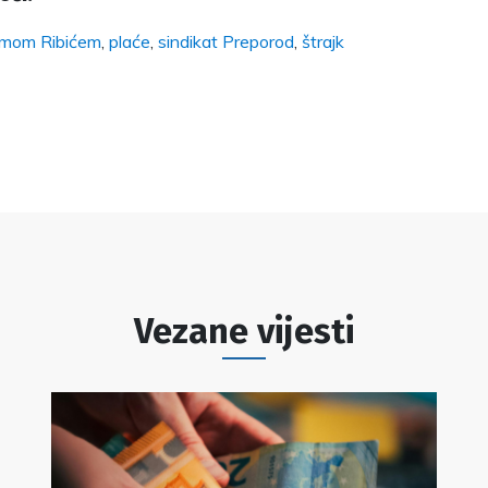
ilimom Ribićem
,
plaće
,
sindikat Preporod
,
štrajk
Vezane vijesti