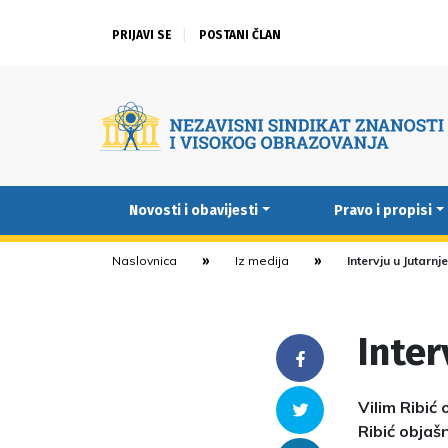
PRIJAVI SE
POSTANI ČLAN
Novosti i obavijesti
Pravo i propisi
Naslovnica
Iz medija
Intervju u Jutarnj
Inter
Facebook
Vilim Ribić
Twitter
Ribić objaš