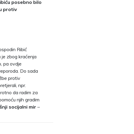
ibiću posebno bilo
u protiv
gospodin Ribić
u je zbog kraćenja
o, pa ovdje
Preporoda. Do sada
žbe protiv
tjerali, npr.
protno da radim za
i pomoću njih gradim
nji socijalni mir
–