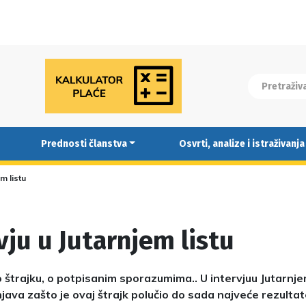
Prednosti članstva
Osvrti, analize i istraživanja
em listu
vju u Jutarnjem listu
 o štrajku, o potpisanim sporazumima.. U intervjuu Jutarnj
njava zašto je ovaj štrajk polučio do sada najveće rezultate