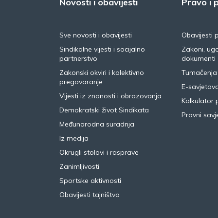
Novosti i obavijesti
Pravo i p
Sve novosti i obavijesti
Obavijesti 
Sindikalne vijesti i socijalno
Zakoni, ugo
partnerstvo
dokumenti
Zakonski okviri i kolektivno
Tumačenja
pregovaranje
E-savjetov
Vijesti iz znanosti i obrazovanja
Kalkulator 
Demokratski život Sindikata
Pravni savje
Međunarodna suradnja
Iz medija
Okrugli stolovi i rasprave
Zanimljivosti
Sportske aktivnosti
Obavijesti tajništva