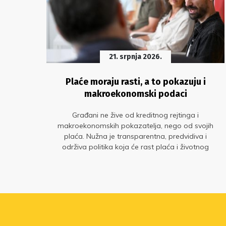
21. srpnja 2026.
što
Plaće moraju rasti, a to pokazuju i
makroekonomski podaci
a
Građani ne žive od kreditnog rejtinga i
ćeg
makroekonomskih pokazatelja, nego od svojih
plaća. Nužna je transparentna, predvidiva i
održiva politika koja će rast plaća i životnog
standarda staviti u središte gospodarskog
razvoja. Glavne su to poruke s okruglog stola „Sit
gladnom ne vjeruje: zašto plaće moraju rasti?“ u
organizaciji Sindikata znanosti i Sindikata
Preporod.