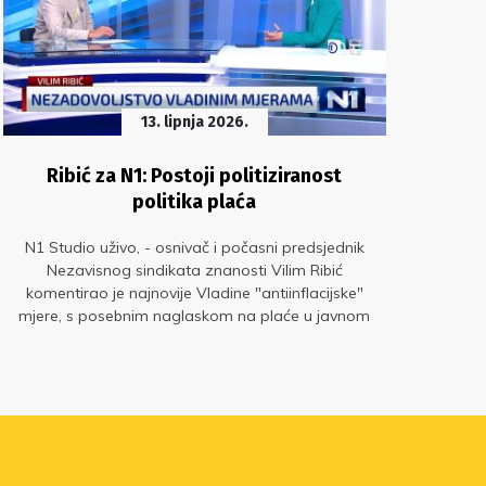
13. lipnja 2026.
Ribić za N1: Postoji politiziranost
S
politika plaća
N1 Studio uživo, - osnivač i počasni predsjednik
Si
Nezavisnog sindikata znanosti Vilim Ribić
pr
komentirao je najnovije Vladine "antiinflacijske"
g
mjere, s posebnim naglaskom na plaće u javnom
za
sektoru.
sred