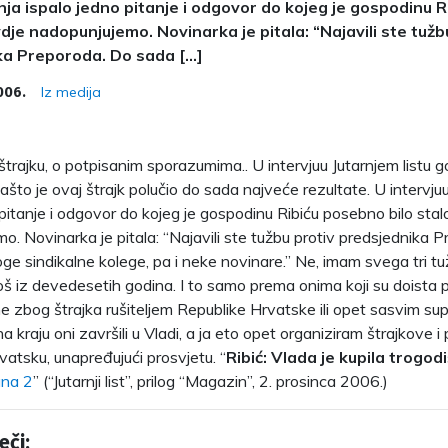
ja ispalo jedno pitanje i odgovor do kojeg je gospodinu R
vdje nadopunjujemo. Novinarka je pitala: “Najavili ste tužb
ka Preporoda. Do sada […]
Iz medija
006.
 štrajku, o potpisanim sporazumima.. U intervjuu Jutarnjem listu 
ašto je ovaj štrajk polučio do sada najveće rezultate. U intervju
 pitanje i odgovor do kojeg je gospodinu Ribiću posebno bilo stal
o. Novinarka je pitala: “Najavili ste tužbu protiv predsjednika 
oge sindikalne kolege, pa i neke novinare.” Ne, imam svega tri tu
oš iz devedesetih godina. I to samo prema onima koji su doista pre
me zbog štrajka rušiteljem Republike Hrvatske ili opet sasvim su
na kraju oni završili u Vladi, a ja eto opet organiziram štrajkove 
vatsku, unapređujući prosvjetu. “
Ribić: Vlada je kupila trogodiš
ana 2
” (“Jutarnji list”, prilog “Magazin”, 2. prosinca 2006.)
eči: