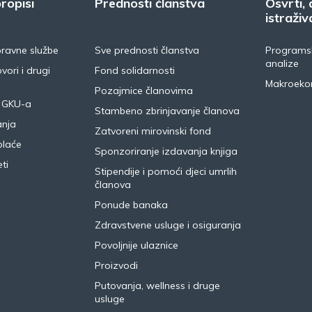
ropisi
Prednosti članstva
Osvrti, 
istraživ
pravne službe
Sve prednosti članstva
Programsk
analize
vori i drugi
Fond solidarnosti
Makroeko
Pozajmice članovima
 GKU-a
Stambeno zbrinjavanje članova
anja
Zatvoreni mirovinski fond
plaće
Sponzoriranje izdavanja knjiga
ti
Stipendije i pomoći djeci umrlih
članova
Ponude banaka
Zdravstvene usluge i osiguranja
Povoljnije ulaznice
Proizvodi
Putovanja, wellness i druge
usluge