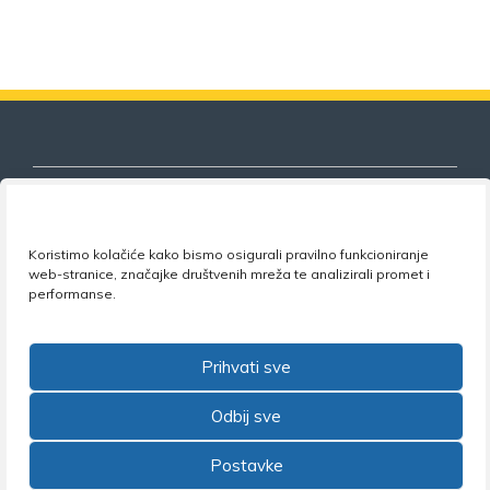
Koristimo kolačiće kako bismo osigurali pravilno funkcioniranje
Nezavisni sindikat znanosti i visokog
web-stranice, značajke društvenih mreža te analizirali promet i
obrazovanja
performanse.
Adresa:
Florijana Andrašeca 18A / VI kat
• 10 000
Zagreb •
Tel:
+385 1 4847 337
•
Email:
uprava@nsz.hr
Prihvati sve
•
Facebook:
NSZVO
Odbij sve
Postavke