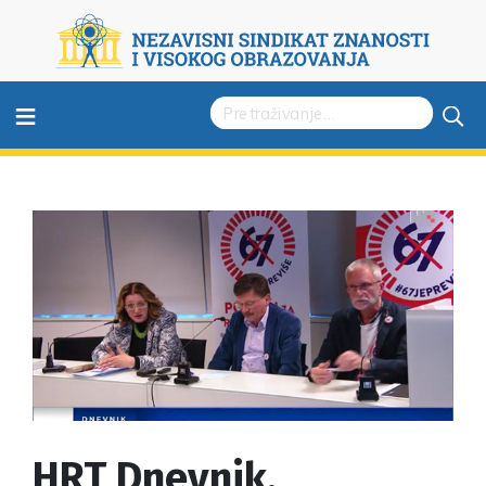
≡
HRT Dnevnik,