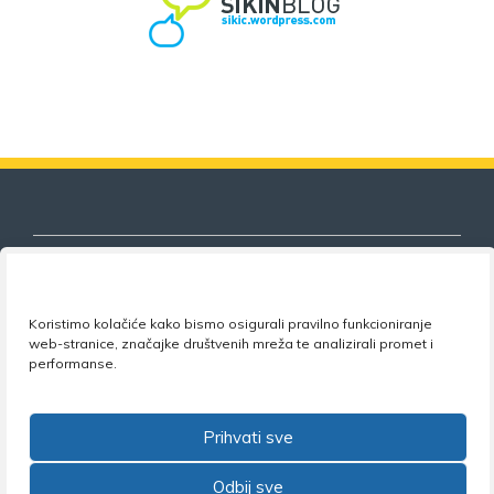
Koristimo kolačiće kako bismo osigurali pravilno funkcioniranje
Nezavisni sindikat znanosti i visokog
web-stranice, značajke društvenih mreža te analizirali promet i
obrazovanja
performanse.
Adresa:
Florijana Andrašeca 18A / VI kat
• 10 000
Zagreb •
Tel:
+385 1 4847 337
•
Email:
uprava@nsz.hr
Prihvati sve
•
Facebook:
NSZVO
Odbij sve