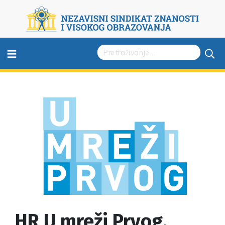
≡
HR U mreži Prvog,