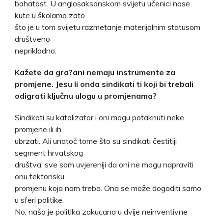
bahatost. U anglosaksonskom svijetu učenici nose
kute u školama zato
što je u tom svijetu razmetanje materijalnim statusom
društveno
neprikladno.
Kažete da gra?ani nemaju instrumente za
promjene. Jesu li onda sindikati ti koji bi trebali
odigrati ključnu ulogu u promjenama?
Sindikati su katalizator i oni mogu potaknuti neke
promjene ili ih
ubrzati. Ali unatoč tome što su sindikati čestitiji
segment hrvatskog
društva, sve sam uvjereniji da oni ne mogu napraviti
onu tektonsku
promjenu koja nam treba. Ona se može dogoditi samo
u sferi politike.
No, naša je politika zakucana u dvije neinventivne