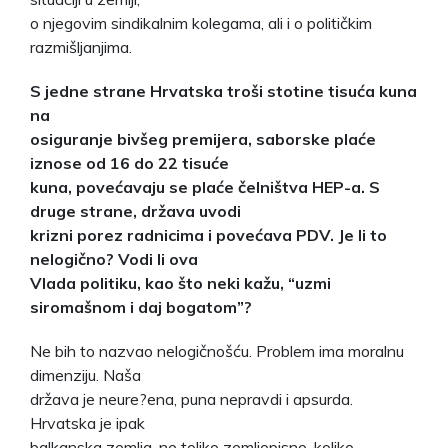
o njegovim sindikalnim kolegama, ali i o političkim
razmišljanjima.
S jedne strane Hrvatska troši stotine tisuća kuna
na
osiguranje bivšeg premijera, saborske plaće
iznose od 16 do 22 tisuće
kuna, povećavaju se plaće čelništva HEP-a. S
druge strane, država uvodi
krizni porez radnicima i povećava PDV. Je li to
nelogično? Vodi li ova
Vlada politiku, kao što neki kažu, “uzmi
siromašnom i daj bogatom”?
Ne bih to nazvao nelogičnošću. Problem ima moralnu
dimenziju. Naša
država je neure?ena, puna nepravdi i apsurda.
Hrvatska je ipak
balkanska zemlja, ne toliko zemljopisno, koliko