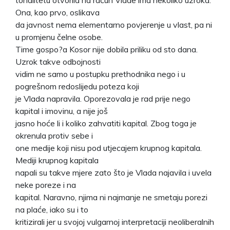
Ona, kao prvo, oslikava
da javnost nema elementarno povjerenje u vlast, pa ni
u promjenu čelne osobe.
Time gospo?a Kosor nije dobila priliku od sto dana.
Uzrok takve odbojnosti
vidim ne samo u postupku prethodnika nego i u
pogrešnom redoslijedu poteza koji
je Vlada napravila. Oporezovala je rad prije nego
kapital i imovinu, a nije još
jasno hoće li i koliko zahvatiti kapital. Zbog toga je
okrenula protiv sebe i
one medije koji nisu pod utjecajem krupnog kapitala.
Mediji krupnog kapitala
napali su takve mjere zato što je Vlada najavila i uvela
neke poreze i na
kapital. Naravno, njima ni najmanje ne smetaju porezi
na plaće, iako su i to
kritizirali jer u svojoj vulgarnoj interpretaciji neoliberalnih