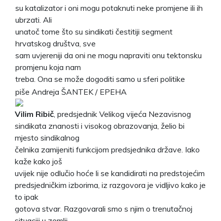
su katalizator i oni mogu potaknuti neke promjene ili ih
ubrzati. Ali
unatoč tome što su sindikati čestitiji segment
hrvatskog društva, sve
sam uvjereniji da oni ne mogu napraviti onu tektonsku
promjenu koja nam
treba. Ona se može dogoditi samo u sferi politike
piše Andreja ŠANTEK / EPEHA
Vilim Ribič
, predsjednik Velikog vijeća Nezavisnog
sindikata znanosti i visokog obrazovanja, želio bi
mjesto sindikalnog
čelnika zamijeniti funkcijom predsjednika države. Iako
kaže kako još
uvijek nije odlučio hoće li se kandidirati na predstojećim
predsjedničkim izborima, iz razgovora je vidljivo kako je
to ipak
gotova stvar. Razgovarali smo s njim o trenutačnoj
situaciji u zemlji,