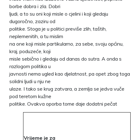
borbe dobra i zla. Dobri
ljudi, a to su oni koji misle o cjelini i koji gledaju
dugoročno, zaziru od
politike. Stoga je u politici previše zlih, taštih,
neplemenitih, a tu mislim
na one koji misle partikularno, za sebe, svoju općinu,
kraj, poduzeće, koji
misle sebično i gledaju od danas do sutra. A onda s
razlogom politika u
javnosti nema ugled kao djelatnost, pa opet zbog toga
solidni ljudi u nju ne
ulaze. I tako se krug zatvara, a zemlja se jedva vuče
pod teretom kužne
politike. Ovakva oporba tome daje dodatni pečat
Vrijeme je za