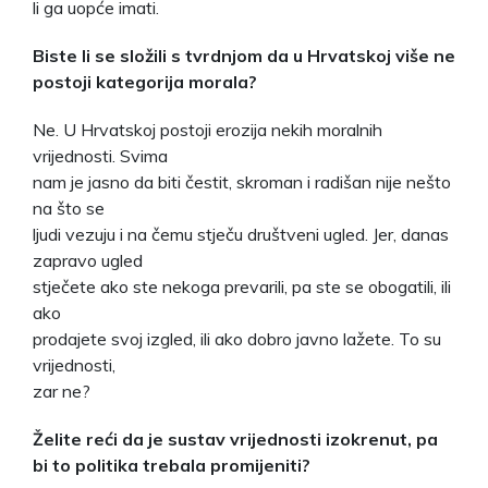
li ga uopće imati.
Biste li se složili s tvrdnjom da u Hrvatskoj više ne
postoji kategorija morala?
Ne. U Hrvatskoj postoji erozija nekih moralnih
vrijednosti. Svima
nam je jasno da biti čestit, skroman i radišan nije nešto
na što se
ljudi vezuju i na čemu stječu društveni ugled. Jer, danas
zapravo ugled
stječete ako ste nekoga prevarili, pa ste se obogatili, ili
ako
prodajete svoj izgled, ili ako dobro javno lažete. To su
vrijednosti,
zar ne?
Želite reći da je sustav vrijednosti izokrenut, pa
bi to politika trebala promijeniti?