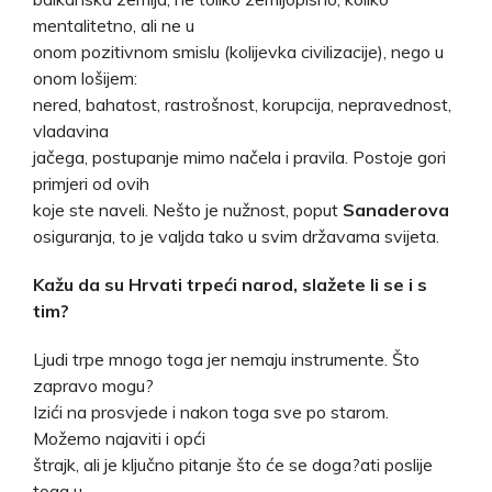
mentalitetno, ali ne u
onom pozitivnom smislu (kolijevka civilizacije), nego u
onom lošijem:
nered, bahatost, rastrošnost, korupcija, nepravednost,
vladavina
jačega, postupanje mimo načela i pravila. Postoje gori
primjeri od ovih
koje ste naveli. Nešto je nužnost, poput
Sanaderova
osiguranja, to je valjda tako u svim državama svijeta.
Kažu da su Hrvati trpeći narod, slažete li se i s
tim?
Ljudi trpe mnogo toga jer nemaju instrumente. Što
zapravo mogu?
Izići na prosvjede i nakon toga sve po starom.
Možemo najaviti i opći
štrajk, ali je ključno pitanje što će se doga?ati poslije
toga u