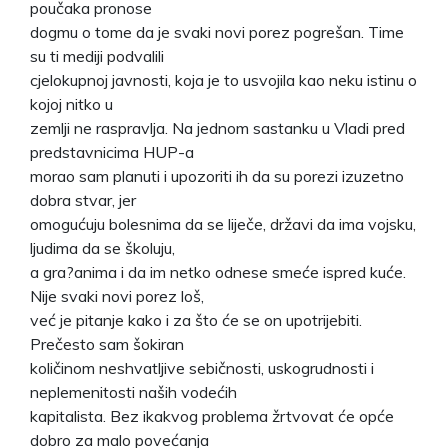
poučaka pronose
dogmu o tome da je svaki novi porez pogrešan. Time
su ti mediji podvalili
cjelokupnoj javnosti, koja je to usvojila kao neku istinu o
kojoj nitko u
zemlji ne raspravlja. Na jednom sastanku u Vladi pred
predstavnicima HUP-a
morao sam planuti i upozoriti ih da su porezi izuzetno
dobra stvar, jer
omogućuju bolesnima da se liječe, državi da ima vojsku,
ljudima da se školuju,
a gra?anima i da im netko odnese smeće ispred kuće.
Nije svaki novi porez loš,
već je pitanje kako i za što će se on upotrijebiti.
Prečesto sam šokiran
količinom neshvatljive sebičnosti, uskogrudnosti i
neplemenitosti naših vodećih
kapitalista. Bez ikakvog problema žrtvovat će opće
dobro za malo povećanja