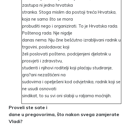
zastupa ni jedna hrvatska
stranka. Stoga mislim da postoji treća Hrvatska,
koja ne samo što se mora
probuditi nego i organizirati. To je Hrvatska rada.
Poštenog rada. Nje nigdje
danas nema. Nju čine bešćutno izrabljivani radnik u
trgovini, poslodavac koji
želi poslovati pošteno, podcijenjeni djelatnik u
prosvjeti i zdravstvu,
studenti i njihovi roditelji koji plaćaju studiranje,
gra?ani nezaštićeni na
sudovima i opelješeni kod odvjetnika, radnik koji se
ne usudi osnovati
sindikat, to su svi oni slabiji u raljama moćnijih.
Proveli ste sate i
dane u pregovorima, što nakon svega zamjerate
Vladi?