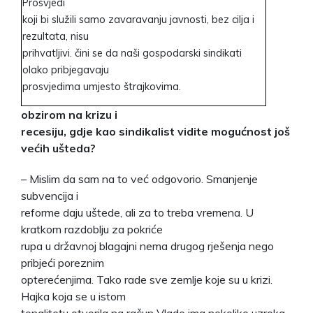
Prosvjedi
koji bi služili samo zavaravanju javnosti, bez cilja i
rezultata, nisu
prihvatljivi. čini se da naši gospodarski sindikati
olako pribjegavaju
prosvjedima umjesto štrajkovima.
obzirom na krizu i
recesiju, gdje kao sindikalist vidite mogućnost još
većih ušteda?
– Mislim da sam na to već odgovorio. Smanjenje
subvencija i
reforme daju uštede, ali za to treba vremena. U
kratkom razdoblju za pokriće
rupa u državnoj blagajni nema drugog rješenja nego
pribjeći poreznim
opterećenjima. Tako rade sve zemlje koje su u krizi.
Hajka koja se u istom
tonalitetu otvorila na račun Vlade ima nekoliko uzroka.