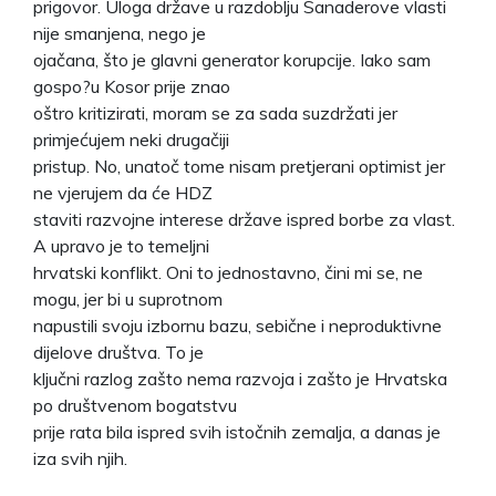
prigovor. Uloga države u razdoblju Sanaderove vlasti
nije smanjena, nego je
ojačana, što je glavni generator korupcije. Iako sam
gospo?u Kosor prije znao
oštro kritizirati, moram se za sada suzdržati jer
primjećujem neki drugačiji
pristup. No, unatoč tome nisam pretjerani optimist jer
ne vjerujem da će HDZ
staviti razvojne interese države ispred borbe za vlast.
A upravo je to temeljni
hrvatski konflikt. Oni to jednostavno, čini mi se, ne
mogu, jer bi u suprotnom
napustili svoju izbornu bazu, sebične i neproduktivne
dijelove društva. To je
ključni razlog zašto nema razvoja i zašto je Hrvatska
po društvenom bogatstvu
prije rata bila ispred svih istočnih zemalja, a danas je
iza svih njih.