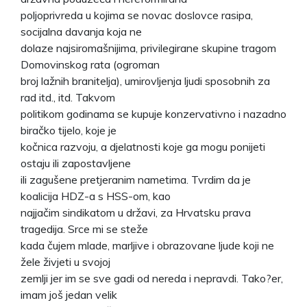
poljoprivreda u kojima se novac doslovce rasipa,
socijalna davanja koja ne
dolaze najsiromašnijima, privilegirane skupine tragom
Domovinskog rata (ogroman
broj lažnih branitelja), umirovljenja ljudi sposobnih za
rad itd., itd. Takvom
politikom godinama se kupuje konzervativno i nazadno
biračko tijelo, koje je
kočnica razvoju, a djelatnosti koje ga mogu ponijeti
ostaju ili zapostavljene
ili zagušene pretjeranim nametima. Tvrdim da je
koalicija HDZ-a s HSS-om, kao
najjačim sindikatom u državi, za Hrvatsku prava
tragedija. Srce mi se steže
kada čujem mlade, marljive i obrazovane ljude koji ne
žele živjeti u svojoj
zemlji jer im se sve gadi od nereda i nepravdi. Tako?er,
imam još jedan velik