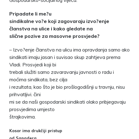
Pripadate li me?u
sindikalne vo?e koji zagovaraju izvo?enje
članstva na ulice i kako gledate na
slične pozive za masovne prosvjede?
– Izvo?enje članstva na ulicu ima opravdanja samo ako
sindikati imaju jasan i suvisao skup zahtjeva prema
Vladi. Prosvjedi koji bi
trebali služiti samo zavaravanju javnosti o radu i
moćima sindikata, bez cilja
i rezultata, kao što je bio prošlogodišnji u travnju, nisu
prihvatljivi. čini
mi se da naši gospodarski sindikati olako pribjegavaju
prosvjedima umjesto
štrajkovima.
Kosor ima drukčiji pristup
od Sanadera