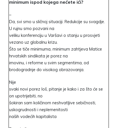
minimum ispod kojega nećete ići?
–
Da, svi smo u sličnoj situaciji. Redukcije su svagdje.
U rujnu smo pozvani na
veliku konferenciju u Varšavi o stanju u prosvjeti
vezano uz globalnu krizu.
Što se tiče minimuma, minimum zahtjeva Matice
hrvatskih sindikata je porez na
imovinu, i reforme u svim segmentima, od
brodogradnje do visokog obrazovanja.
Nije
svaki novi porez loš, pitanje je kako i za što će se
on upotrijebiti, no
šokiran sam količinom neshvatljive sebičnosti,
uskogrudnosti i neplemenitosti
naših vodećih kapitalista