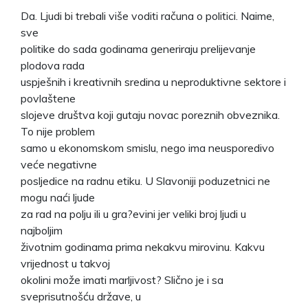
Da. Ljudi bi trebali više voditi računa o politici. Naime,
sve
politike do sada godinama generiraju prelijevanje
plodova rada
uspješnih i kreativnih sredina u neproduktivne sektore i
povlaštene
slojeve društva koji gutaju novac poreznih obveznika.
To nije problem
samo u ekonomskom smislu, nego ima neusporedivo
veće negativne
posljedice na radnu etiku. U Slavoniji poduzetnici ne
mogu naći ljude
za rad na polju ili u gra?evini jer veliki broj ljudi u
najboljim
životnim godinama prima nekakvu mirovinu. Kakvu
vrijednost u takvoj
okolini može imati marljivost? Slično je i sa
sveprisutnošću države, u