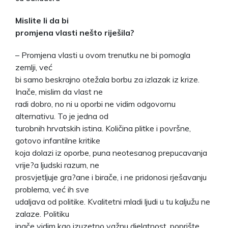
Mislite li da bi
promjena vlasti nešto riješila?
– Promjena vlasti u ovom trenutku ne bi pomogla
zemlji, već
bi samo beskrajno otežala borbu za izlazak iz krize.
Inače, mislim da vlast ne
radi dobro, no ni u oporbi ne vidim odgovornu
alternativu. To je jedna od
turobnih hrvatskih istina. Količina plitke i površne,
gotovo infantilne kritike
koja dolazi iz oporbe, puna neotesanog prepucavanja
vrije?a ljudski razum, ne
prosvjetljuje gra?ane i birače, i ne pridonosi rješavanju
problema, već ih sve
udaljava od politike. Kvalitetni mladi ljudi u tu kaljužu ne
zalaze. Politiku
inače vidim kao izuzetno važnu djelatnost, poprište