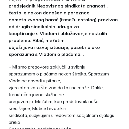
predsjednik Nezavisnog sindikata znanosti,
često je nakon donošenja poreznog
nameta zvanog harač (izme?u ostalog) prozivan
od drugih sindikalnih udruga za
kooptiranje s Vladom i ublažavanje nastalih
problema. Ribić, me?utim,
objašnjava razvoj situacije, posebno oko
sporazuma s Vladom o plaćama…
– Mi smo pregovore zaključili u svibnju
sporazumom o plaćama nakon štrajka. Sporazum
Vlada ne dovodi u pitanje,
vjerojatno zato što zna da to i ne može. Dakle,
trenutačno javne službe ne
pregovaraju. Me?utim, kao predstavnik naše
središnjice, Matice hrvatskih
sindikata, sudjelujem u redovitom socijalnom dijalogu
preko
Gospodarsko-socijalnog vijeća.