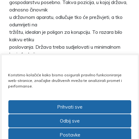
gospodarstvu posebno. Takva pozicija, u kojoj država,
odnosno činovnik
u državnom aparatu, odlučuje tko će preživjeti, a tko
odumrijeti na
tržištu, idealan je poligon za korupciju. To razara bilo
kakvu etiku
poslovanja. Država treba sudjelovati u minimalnom
broju funkcija, u
pitanju sigurnosti gra?ana i granica, u obrazovanju i
zdravstvu, u
Koristimo kolačiće kako bismo osigurali pravilno funkcioniranje
socijalnoj zaštiti najslabijih. Ali subvencioniranje onoga
web-stranice, značajke društvenih mreža te analizirali promet i
što ne može
performanse.
stajati na vlastitim nogama jest smrt za razvoj zemlje
isto toliko
koliko i za poslovni moral. I to ne samo zato što na to
Prihvati sve
odlaze
Odbij sve
milijarde kuna, nego što se na taj način šalje poruka “ne
moram biti
Postavke
uspješan, ali ipak mogu pristojno živjeti jer me štiti