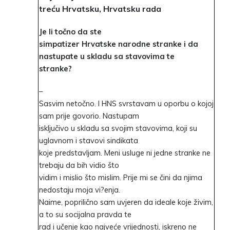
treću Hrvatsku, Hrvatsku rada
Je li točno da ste
simpatizer Hrvatske narodne stranke i da
nastupate u skladu sa stavovima te
stranke?
–
Sasvim netočno. I HNS svrstavam u oporbu o kojoj
sam prije govorio. Nastupam
isključivo u skladu sa svojim stavovima, koji su
uglavnom i stavovi sindikata
koje predstavljam. Meni usluge ni jedne stranke ne
trebaju da bih vidio što
vidim i mislio što mislim. Prije mi se čini da njima
nedostaju moja vi?enja.
Naime, poprilično sam uvjeren da ideale koje živim,
a to su socijalna pravda te
rad i učenje kao najveće vrijednosti, iskreno ne