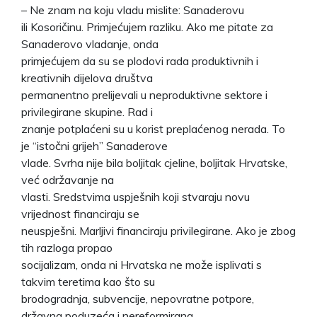
– Ne znam na koju vladu mislite: Sanaderovu
ili Kosoričinu. Primjećujem razliku. Ako me pitate za
Sanaderovo vladanje, onda
primjećujem da su se plodovi rada produktivnih i
kreativnih dijelova društva
permanentno prelijevali u neproduktivne sektore i
privilegirane skupine. Rad i
znanje potplaćeni su u korist preplaćenog nerada. To
je “istočni grijeh” Sanaderove
vlade. Svrha nije bila boljitak cjeline, boljitak Hrvatske,
već održavanje na
vlasti. Sredstvima uspješnih koji stvaraju novu
vrijednost financiraju se
neuspješni. Marljivi financiraju privilegirane. Ako je zbog
tih razloga propao
socijalizam, onda ni Hrvatska ne može isplivati s
takvim teretima kao što su
brodogradnja, subvencije, nepovratne potpore,
državna poduzeća i nereformirana