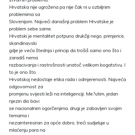
Hrvatska nije ugrožena pa nije čak ni u ozbiljnim
problemima sa
Slovenijom. Najveći današnji problem Hrvatske je
problem sebe same.
Hrvatski je mentalitet potpuno drukčiji nego, primjerice,
skandinavski
gdje je veća štednja i princip da trošiš samo ono što i
zaradiš nema
razbacivanja i rastrošnosti unatoč velikom bogatstvu. I
to je ono što
Hrvatskoj nedostaje etika rada i odmjerenosti. Najveća
odgovornost za
promjenu svijesti leži na inteligenciji. Me?utim, jedan
njezin dio bavi
se nacionalnim ogorčenjima, drugi je zabavljen svojim
temama i
nezainteresiran za opće dobro, treći sudjeluje u
mlaćenju para na