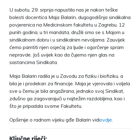
U subotu, 29. srpnja napustila nas je nakon teške
bolesti docentica Maja Balarin, dugogodišnja sindikalna
povjerenica na Medicinskom fakultetu u Zagrebu. 12
punih godina, u tri mandata, družili smo se s Majom u
sindikalnom dobru i u sindikalnim nevoljama. Zauvijek
ćemo pamtiti njen osjećaj za ljude i ogorčenje spram
nepravde. Još uvijek kao da čujemo njen glas na
sastancima Sindikata.
Maja Balarin radila je u Zavodu za fiziku i biofiziku, a
bila je i prodekan za financije. Maja je vjerovala i voljela
sve u čemu je bila angažirana, jednako svoj Sindikat,
zdušno ga zagovarajući u najtežim razdobljima, kao i
što je pripadala svome Fakultetu.
Opširnije o radnom vijeku gđe Balarin vidi
ovdje
.
Ključne riječi: