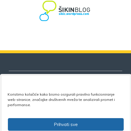
Koristimo kolačiće kako bismo osigurali pravilno funkcioniranje
Nezavisni sindikat znanosti i visokog
web-stranice, značajke društvenih mreža te analizirali promet i
obrazovanja
performanse.
Adresa:
Florijana Andrašeca 18A / VI kat
• 10 000
Zagreb •
Tel:
+385 1 4847 337
•
Email:
uprava@nsz.hr
Prihvati sve
•
Facebook:
NSZVO