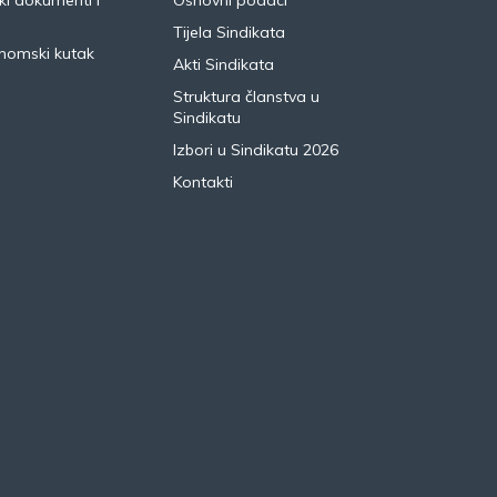
i dokumenti i
Osnovni podaci
Tijela Sindikata
nomski kutak
Akti Sindikata
Struktura članstva u
Sindikatu
Izbori u Sindikatu 2026
Kontakti