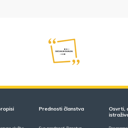
ropisi
Prednosti članstva
Osvrti, 
istraživ