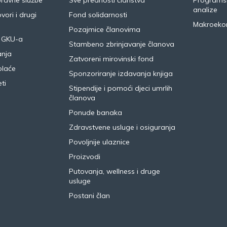
pravne službe
Sve prednosti članstva
Programsk
analize
vori i drugi
Fond solidarnosti
Makroeko
Pozajmice članovima
 GKU-a
Stambeno zbrinjavanje članova
anja
Zatvoreni mirovinski fond
plaće
Sponzoriranje izdavanja knjiga
ti
Stipendije i pomoći djeci umrlih
članova
Ponude banaka
Zdravstvene usluge i osiguranja
Povoljnije ulaznice
Proizvodi
Putovanja, wellness i druge
usluge
Postani član