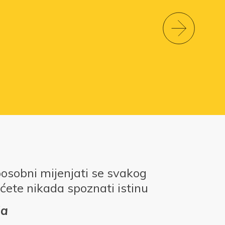
posobni mijenjati se svakog
ćete nikada spoznati istinu
da