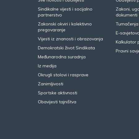
Sve novosti i obavijesti
Obavijesti 
Sindikalne vijesti i socijalno
Zakoni, ugo
partnerstvo
dokumenti
Zakonski okviri i kolektivno
Tumačenja
pregovaranje
E-savjetov
Vijesti iz znanosti i obrazovanja
Kalkulator 
Demokratski život Sindikata
Pravni savje
Međunarodna suradnja
Iz medija
Okrugli stolovi i rasprave
Zanimljivosti
Sportske aktivnosti
Obavijesti tajništva