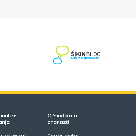
analize i
O Sindikatu
anja
znanosti