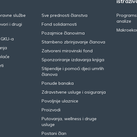
istraživ
pravne službe
Sve prednosti članstva
Programsk
analize
vori i drugi
Fond solidarnosti
Makroeko
Pozajmice članovima
 GKU-a
Stambeno zbrinjavanje članova
anja
Zatvoreni mirovinski fond
plaće
Sponzoriranje izdavanja knjiga
ti
Stipendije i pomoći djeci umrlih
članova
Ponude banaka
Zdravstvene usluge i osiguranja
Povoljnije ulaznice
Proizvodi
Putovanja, wellness i druge
usluge
Postani član