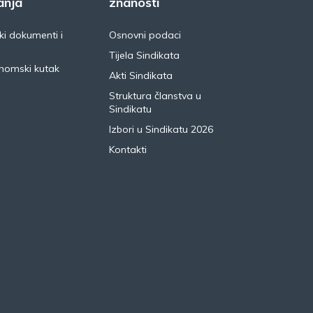
anja
znanosti
i dokumenti i
Osnovni podaci
Tijela Sindikata
nomski kutak
Akti Sindikata
Struktura članstva u
Sindikatu
Izbori u Sindikatu 2026
Kontakti