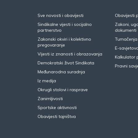
Sve novosti i obavijesti
Obavijesti 
Sindikalne vijesti i socijalno
Zakoni, ugo
partnerstvo
dokumenti
Zakonski okviri i kolektivno
Tumačenja
pregovaranje
E-savjetov
Vijesti iz znanosti i obrazovanja
Kalkulator 
Demokratski život Sindikata
Pravni savje
Međunarodna suradnja
Iz medija
Okrugli stolovi i rasprave
Zanimljivosti
Sportske aktivnosti
Obavijesti tajništva