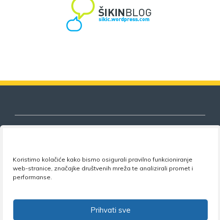
Nezavisni sindikat znanosti i visokog
Koristimo kolačiće kako bismo osigurali pravilno funkcioniranje
obrazovanja
web-stranice, značajke društvenih mreža te analizirali promet i
performanse.
Adresa:
Florijana Andrašeca 18A / VI kat
• 10 000
Zagreb •
Tel:
+385 1 4847 337
•
Email:
uprava@nsz.hr
Prihvati sve
•
Facebook:
NSZVO