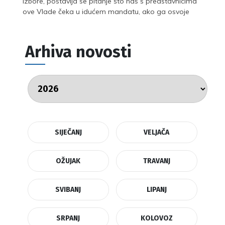
izbore, postavlja se pitanje što nas s predstavnicima
ove Vlade čeka u idućem mandatu, ako ga osvoje
Arhiva novosti
SIJEČANJ
VELJAČA
OŽUJAK
TRAVANJ
SVIBANJ
LIPANJ
SRPANJ
KOLOVOZ