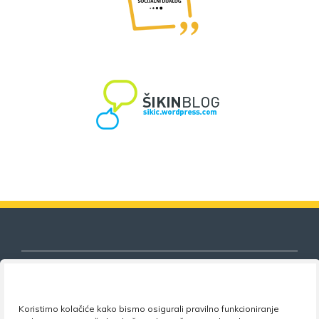
Koristimo kolačiće kako bismo osigurali pravilno funkcioniranje
Nezavisni sindikat znanosti i visokog