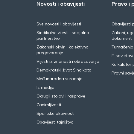
Novosti i obavijesti
Pravo i p
Sve novosti i obavijesti
Obavijesti 
Sindikalne vijesti i socijalno
Zakoni, ugo
partnerstvo
dokumenti
Zakonski okviri i kolektivno
Tumačenja
pregovaranje
E-savjetov
Vijesti iz znanosti i obrazovanja
Kalkulator 
Demokratski život Sindikata
Pravni savje
Međunarodna suradnja
Iz medija
Okrugli stolovi i rasprave
Zanimljivosti
Sportske aktivnosti
Obavijesti tajništva