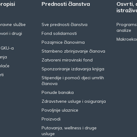
ropisi
Prednosti članstva
Osvrti, 
istraživ
pravne službe
Sve prednosti članstva
Programsk
analize
vori i drugi
Fond solidarnosti
Makroeko
Pozajmice članovima
 GKU-a
Stambeno zbrinjavanje članova
anja
Zatvoreni mirovinski fond
plaće
Sponzoriranje izdavanja knjiga
ti
Stipendije i pomoći djeci umrlih
članova
Ponude banaka
Zdravstvene usluge i osiguranja
Povoljnije ulaznice
Proizvodi
Putovanja, wellness i druge
usluge