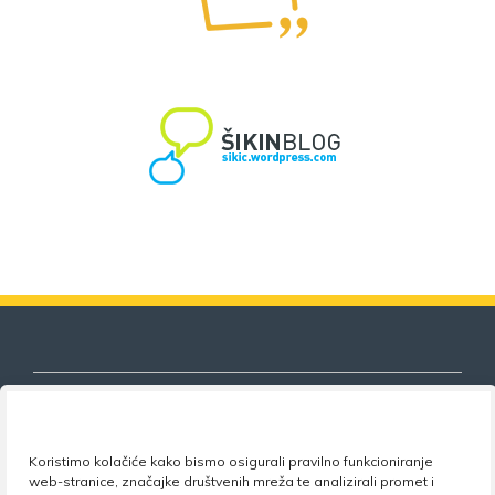
Koristimo kolačiće kako bismo osigurali pravilno funkcioniranje
Nezavisni sindikat znanosti i visokog
web-stranice, značajke društvenih mreža te analizirali promet i