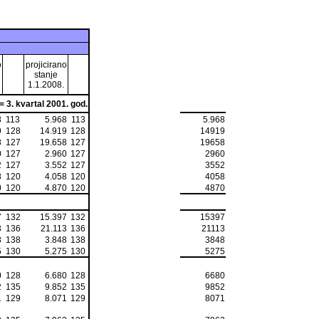
o
projicirano
stanje
1.1.2008.
= 3. kvartal 2001. god.
8
113
5.968
113
5.968
9
128
14.919
128
14919
8
127
19.658
127
19658
0
127
2.960
127
2960
2
127
3.552
127
3552
8
120
4.058
120
4058
0
120
4.870
120
4870
7
132
15.397
132
15397
3
136
21.113
136
21113
8
138
3.848
138
3848
5
130
5.275
130
5275
0
128
6.680
128
6680
2
135
9.852
135
9852
1
129
8.071
129
8071