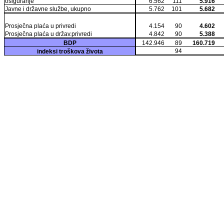
osiguranje
6.562
111
5.916
Javne i državne službe, ukupno
5.762
101
5.682
Prosječna plaća u privredi
4.154
90
4.602
Prosječna plaća u držav.privredi
4.842
90
5.388
BDP
142.946
89
160.719
94
indeksi troškova života