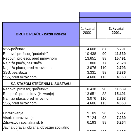
1. kvartal
3. kvartal
2000.
2001.
BRUTO PLAĆE - bazni indeksi
VSS-početnik
4.606
87
5.291
Redovni profesor, "početnik"
10.438
90
11.639
Redovni profesor, pred mirovinom
13.651
88
15.491
Najniža plaća, bez staža
1.800
77
2.328
Najniža plaća, pred mirovinom
3.076
110
2.793
SSS, bez staža
3.331
98
3.386
SSS, pred mirovinom
4.606
113
4.063
SA STAŽOM STEČENIM U SUSTAVU
Redovni profesor, "početnik"
10.438
90
11.639
Red.prof., pred mirov. (tr. zvanje)
13.651
88
15.491
Najniža plaća, pred mirovinom
3.076
110
2.793
SSS, pred mirovinom
4.606
113
4.063
Obrazovanje
5.109
98
5.217
Visoko obrazovanje
7.124
98
7.289
Zdravstvo i socijalna skrb
6.193
99
6.264
Javna uprava i obrana; obvezno socijalno