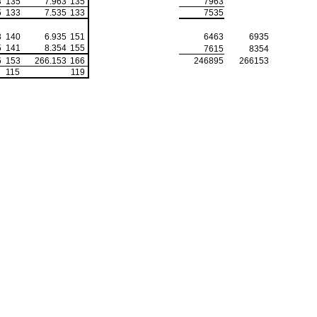
3
135
7.963
135
7963
5
133
7.535
133
7535
3
140
6.935
151
6463
6935
5
141
8.354
155
7615
8354
5
153
266.153
166
246895
266153
115
119