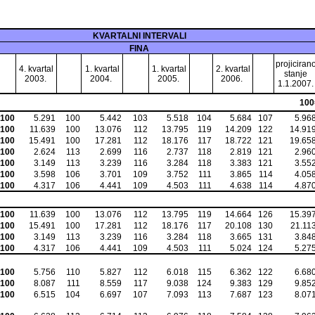
KVARTALNI INTERVALI
FINA
projiciran
4. kvartal
1. kvartal
1. kvartal
2. kvartal
stanje
2003.
2004.
2005.
2006.
1.1.2007.
100
100
5.291
100
5.442
103
5.518
104
5.684
107
5.96
100
11.639
100
13.076
112
13.795
119
14.209
122
14.91
100
15.491
100
17.281
112
18.176
117
18.722
121
19.65
100
2.624
113
2.699
116
2.737
118
2.819
121
2.96
100
3.149
113
3.239
116
3.284
118
3.383
121
3.55
100
3.598
106
3.701
109
3.752
111
3.865
114
4.05
100
4.317
106
4.441
109
4.503
111
4.638
114
4.87
100
11.639
100
13.076
112
13.795
119
14.664
126
15.39
100
15.491
100
17.281
112
18.176
117
20.108
130
21.11
100
3.149
113
3.239
116
3.284
118
3.665
131
3.84
100
4.317
106
4.441
109
4.503
111
5.024
124
5.27
100
5.756
110
5.827
112
6.018
115
6.362
122
6.68
100
8.087
111
8.559
117
9.038
124
9.383
129
9.85
100
6.515
104
6.697
107
7.093
113
7.687
123
8.07