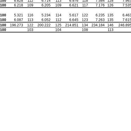
100
6.628
112
6.714
113
6.976
118
7.584
128
7.96
100
6.218
109
6.205
109
6.621
117
7.176
126
7.53
100
5.321
116
5.234
114
5.617
122
6.235
135
6.46
100
6.087
113
6.052
112
6.645
123
7.263
135
7.61
100
196.273
122
200.222
125
214.851
134
234.184
146
246.89
100
103
104
108
113